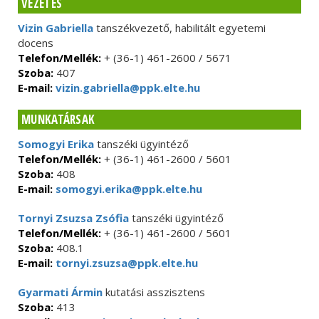
VEZETÉS
Vizin Gabriella
tanszékvezető, habilitált egyetemi
docens
Telefon/Mellék:
+ (36-1) 461-2600 / 5671
Szoba:
407
E-mail:
vizin.gabriella@ppk.elte.hu
MUNKATÁRSAK
Somogyi Erika
tanszéki ügyintéző
Telefon/Mellék:
+ (36-1) 461-2600 / 5601
Szoba:
408
E-mail:
somogyi.erika@ppk.elte.hu
Tornyi Zsuzsa Zsófia
tanszéki ügyintéző
Telefon/Mellék:
+ (36-1) 461-2600 / 5601
Szoba:
408.1
E-mail:
tornyi.zsuzsa@ppk.elte.hu
Gyarmati Ármin
kutatási asszisztens
Szoba:
413