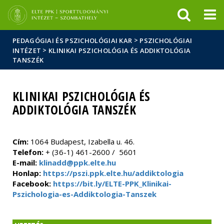
Események
ELTE a
Hírek
sajtóban
>
PEDAGÓGIAI ÉS PSZICHOLÓGIAI KAR
PSZICHOLÓGIAI
>
INTÉZET
KLINIKAI PSZICHOLÓGIA ÉS ADDIKTOLÓGIA
TANSZÉK
KLINIKAI PSZICHOLÓGIA ÉS
ADDIKTOLÓGIA TANSZÉK
Cím:
1064 Budapest, Izabella u. 46.
Telefon:
+ (36-1) 461-2600 / 5601
E-mail:
klinadd@ppk.elte.hu
Honlap:
https://pszi.ppk.elte.hu/addiktologia
Facebook:
https://bit.ly/ELTE-PPK_Klinikai-
Pszichologia-es-Addiktologia-Tanszek