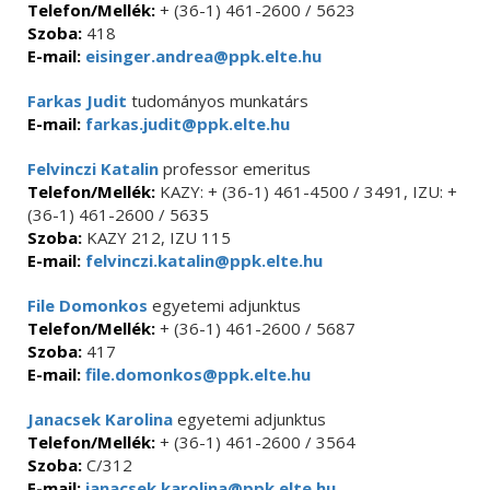
Telefon/Mellék:
+ (36-1) 461-2600 / 5623
Szoba:
418
E-mail:
eisinger.andrea@ppk.elte.hu
Farkas Judit
tudományos munkatárs
E-mail:
farkas.judit@ppk.elte.hu
Felvinczi Katalin
professor emeritus
Telefon/Mellék:
KAZY: + (36-1) 461-4500 / 3491, IZU: +
(36-1) 461-2600 / 5635
Szoba:
KAZY 212, IZU 115
E-mail:
felvinczi.katalin@ppk.elte.hu
File Domonkos
egyetemi adjunktus
Telefon/Mellék:
+ (36-1) 461-2600 / 5687
Szoba:
417
E-mail:
file.domonkos@ppk.elte.hu
Janacsek Karolina
egyetemi adjunktus
Telefon/Mellék:
+ (36-1) 461-2600 / 3564
Szoba:
C/312
E-mail:
janacsek.karolina@ppk.elte.hu