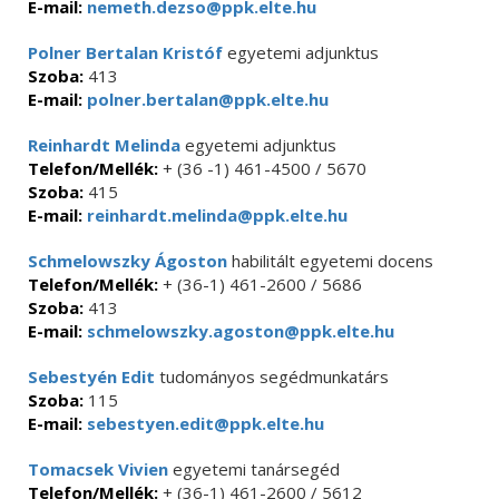
E-mail:
nemeth.dezso@ppk.elte.hu
Polner Bertalan Kristóf
egyetemi adjunktus
Szoba:
413
E-mail:
polner.bertalan@ppk.elte.hu
Reinhardt Melinda
egyetemi adjunktus
Telefon/Mellék:
+ (36 -1) 461-4500 / 5670
Szoba:
415
E-mail:
reinhardt.melinda@ppk.elte.hu
Schmelowszky Ágoston
habilitált egyetemi docens
Telefon/Mellék:
+ (36-1) 461-2600 / 5686
Szoba:
413
E-mail:
schmelowszky.agoston@ppk.elte.hu
Sebestyén Edit
tudományos segédmunkatárs
Szoba:
115
E-mail:
sebestyen.edit@ppk.elte.hu
Tomacsek Vivien
egyetemi tanársegéd
Telefon/Mellék:
+ (36-1) 461-2600 / 5612