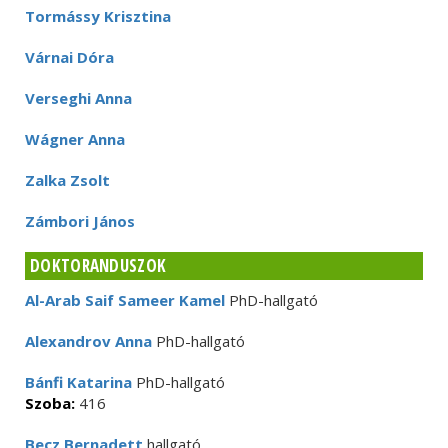
Tormássy Krisztina
Várnai Dóra
Verseghi Anna
Wágner Anna
Zalka Zsolt
Zámbori János
DOKTORANDUSZOK
Al-Arab Saif Sameer Kamel
PhD-hallgató
Alexandrov Anna
PhD-hallgató
Bánfi Katarina
PhD-hallgató
Szoba:
416
Becz Bernadett
hallgató