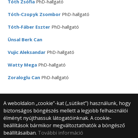
Tóth Zsófia
PhD-hallgató
Tóth-Czopyk Zsombor
PhD-hallgató
Tóth-Fáber Eszter
PhD-hallgató
Ünsal Berk Can
Vujic Aleksandar
PhD-hallgató
Watty Mega
PhD-hallgató
Zoraloglu Can
PhD-hallgató
A weboldalon „cookie”-kat („sütiket”) használunk, hogy
biztonságos böngészés mellett a legjobb felhasználói
© 2025 Eötvös Loránd Tudományegyetem
élményt nyújthassuk látogatóinknak. A cookie-
Minden jog fenntartva.
beállítások bármikor megváltoztathatók a böngésző
1053 Budapest, Egyetem tér 1–3.
Központi telefonszám: +36 1 411 6500
beállításaiban.
További információ