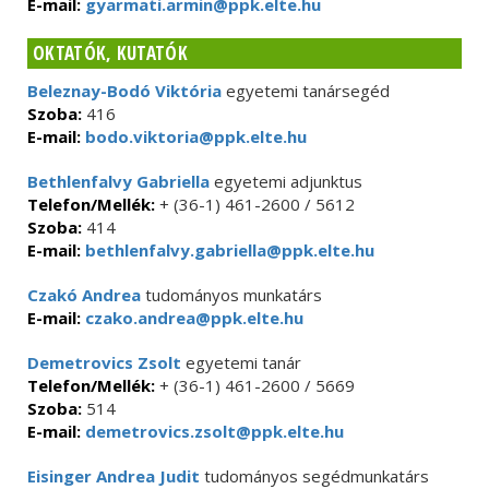
E-mail:
gyarmati.armin@ppk.elte.hu
OKTATÓK, KUTATÓK
Beleznay-Bodó Viktória
egyetemi tanársegéd
Szoba:
416
E-mail:
bodo.viktoria@ppk.elte.hu
Bethlenfalvy Gabriella
egyetemi adjunktus
Telefon/Mellék:
+ (36-1) 461-2600 / 5612
Szoba:
414
E-mail:
bethlenfalvy.gabriella@ppk.elte.hu
Czakó Andrea
tudományos munkatárs
E-mail:
czako.andrea@ppk.elte.hu
Demetrovics Zsolt
egyetemi tanár
Telefon/Mellék:
+ (36-1) 461-2600 / 5669
Szoba:
514
E-mail:
demetrovics.zsolt@ppk.elte.hu
Eisinger Andrea Judit
tudományos segédmunkatárs