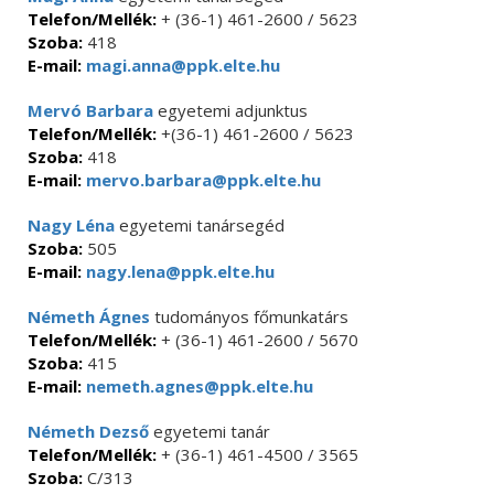
Telefon/Mellék:
+ (36-1) 461-2600 / 5623
Szoba:
418
E-mail:
magi.anna@ppk.elte.hu
Mervó Barbara
egyetemi adjunktus
Telefon/Mellék:
+(36-1) 461-2600 / 5623
Szoba:
418
E-mail:
mervo.barbara@ppk.elte.hu
Nagy Léna
egyetemi tanársegéd
Szoba:
505
E-mail:
nagy.lena@ppk.elte.hu
Németh Ágnes
tudományos főmunkatárs
Telefon/Mellék:
+ (36-1) 461-2600 / 5670
Szoba:
415
E-mail:
nemeth.agnes@ppk.elte.hu
Németh Dezső
egyetemi tanár
Telefon/Mellék:
+ (36-1) 461-4500 / 3565
Szoba:
C/313