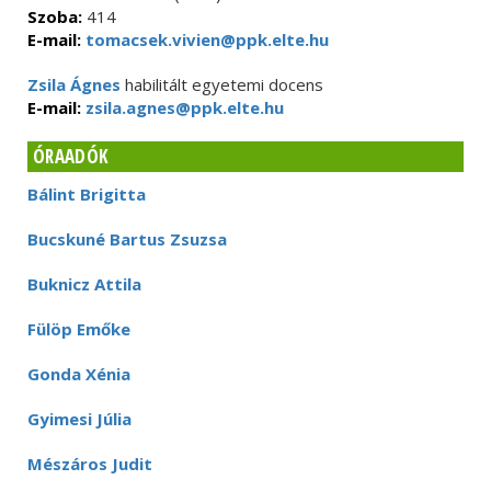
Szoba:
414
E-mail:
tomacsek.vivien@ppk.elte.hu
Zsila Ágnes
habilitált egyetemi docens
E-mail:
zsila.agnes@ppk.elte.hu
ÓRAADÓK
Bálint Brigitta
Bucskuné Bartus Zsuzsa
Buknicz Attila
Fülöp Emőke
Gonda Xénia
Gyimesi Júlia
Mészáros Judit