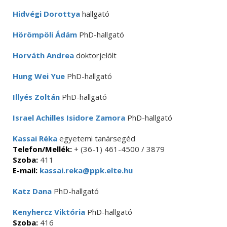
Hidvégi Dorottya
hallgató
Hörömpöli Ádám
PhD-hallgató
Horváth Andrea
doktorjelölt
Hung Wei Yue
PhD-hallgató
Illyés Zoltán
PhD-hallgató
Israel Achilles Isidore Zamora
PhD-hallgató
Kassai Réka
egyetemi tanársegéd
Telefon/Mellék:
+ (36-1) 461-4500 / 3879
Szoba:
411
E-mail:
kassai.reka@ppk.elte.hu
Katz Dana
PhD-hallgató
Kenyhercz Viktória
PhD-hallgató
Szoba:
416