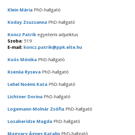
Klein Mária
PhD-hallgató
Koday Zsuzsanna
PhD-hallgató
Koncz Patrik
egyetemi adjunktus
Szoba:
519
E-mail:
koncz.patrik@ppk.elte.hu
Koós Mónika
PhD-hallgató
Kseniia Ryseva
PhD-hallgató
Lehel Noémi Kata
PhD-hallgató
Lichtner Dorina
PhD-hallgató
Logemann-Molnár Zsófia
PhD-hallgató
Losaberidze Magda
PhD-hallgató
Magyary Ágnes Katalin
PhD-hallgató