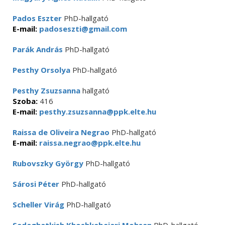
Pados Eszter
PhD-hallgató
E-mail:
padoseszti@gmail.com
Parák András
PhD-hallgató
Pesthy Orsolya
PhD-hallgató
Pesthy Zsuzsanna
hallgató
Szoba:
416
E-mail:
pesthy.zsuzsanna@ppk.elte.hu
Raissa de Oliveira Negrao
PhD-hallgató
E-mail:
raissa.negrao@ppk.elte.hu
Rubovszky György
PhD-hallgató
Sárosi Péter
PhD-hallgató
Scheller Virág
PhD-hallgató