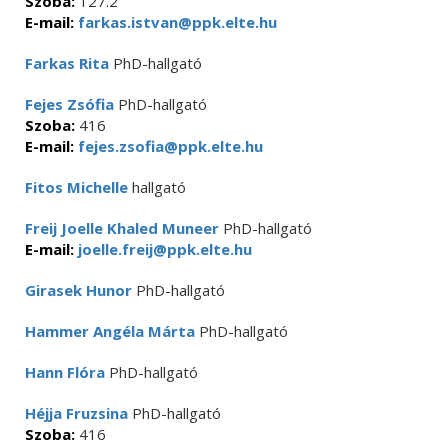
Szoba:
127.2
E-mail:
farkas.istvan@ppk.elte.hu
Farkas Rita
PhD-hallgató
Fejes Zsófia
PhD-hallgató
Szoba:
416
E-mail:
fejes.zsofia@ppk.elte.hu
Fitos Michelle
hallgató
Freij Joelle Khaled Muneer
PhD-hallgató
E-mail:
joelle.freij@ppk.elte.hu
Girasek Hunor
PhD-hallgató
Hammer Angéla Márta
PhD-hallgató
Hann Flóra
PhD-hallgató
Héjja Fruzsina
PhD-hallgató
Szoba:
416