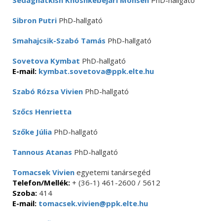
Sedaghatkish Khoshkebejari Mohsen
PhD-hallgató
Sibron Putri
PhD-hallgató
Smahajcsik-Szabó Tamás
PhD-hallgató
Sovetova Kymbat
PhD-hallgató
E-mail:
kymbat.sovetova@ppk.elte.hu
Szabó Rózsa Vivien
PhD-hallgató
Szőcs Henrietta
Szőke Júlia
PhD-hallgató
Tannous Atanas
PhD-hallgató
Tomacsek Vivien
egyetemi tanársegéd
Telefon/Mellék:
+ (36-1) 461-2600 / 5612
Szoba:
414
E-mail:
tomacsek.vivien@ppk.elte.hu