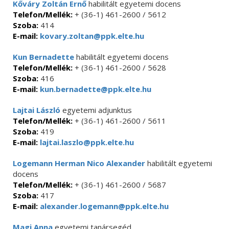
Kőváry Zoltán Ernő
habilitált egyetemi docens
Telefon/Mellék:
+ (36-1) 461-2600 / 5612
Szoba:
414
E-mail:
kovary.zoltan@ppk.elte.hu
Kun Bernadette
habilitált egyetemi docens
Telefon/Mellék:
+ (36-1) 461-2600 / 5628
Szoba:
416
E-mail:
kun.bernadette@ppk.elte.hu
Lajtai László
egyetemi adjunktus
Telefon/Mellék:
+ (36-1) 461-2600 / 5611
Szoba:
419
E-mail:
lajtai.laszlo@ppk.elte.hu
Logemann Herman Nico Alexander
habilitált egyetemi
docens
Telefon/Mellék:
+ (36-1) 461-2600 / 5687
Szoba:
417
E-mail:
alexander.logemann@ppk.elte.hu
Magi Anna
egyetemi tanársegéd