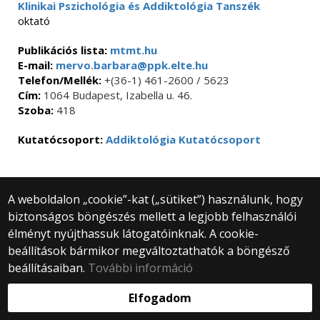
Klinikai Pszichológia és Addiktológia Tanszék
oktató
Publikációs lista:
mtmt.hu
E-mail:
mervo.barbara@ppk.elte.hu
Telefon/Mellék:
+(36-1) 461-2600 / 5623
Cím:
1064 Budapest, Izabella u. 46.
Szoba:
418
Kutatócsoport:
Addiktológia Kutatócsoport
A weboldalon „cookie”-kat („sütiket”) használunk, hogy
biztonságos böngészés mellett a legjobb felhasználói
© 2025 Eötvös Loránd Tudományegyetem
élményt nyújthassuk látogatóinknak. A cookie-
Minden jog fenntartva.
beállítások bármikor megváltoztathatók a böngésző
1053 Budapest, Egyetem tér 1–3.
Központi telefonszám: +36 1 411 6500
beállításaiban.
További információ
Webfejlesztés:
Elfogadom