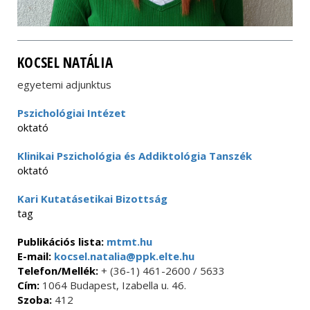
KOCSEL NATÁLIA
egyetemi adjunktus
Pszichológiai Intézet
oktató
Klinikai Pszichológia és Addiktológia Tanszék
oktató
Kari Kutatásetikai Bizottság
tag
Publikációs lista:
mtmt.hu
E-mail:
kocsel.natalia@ppk.elte.hu
Telefon/Mellék:
+ (36-1) 461-2600 / 5633
Cím:
1064 Budapest, Izabella u. 46.
Szoba:
412