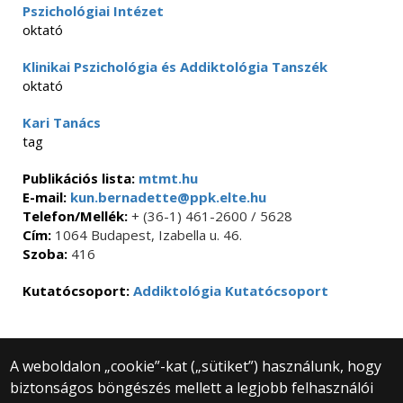
Pszichológiai Intézet
oktató
Klinikai Pszichológia és Addiktológia Tanszék
oktató
Kari Tanács
tag
Publikációs lista:
mtmt.hu
E-mail:
kun.bernadette@ppk.elte.hu
Telefon/Mellék:
+ (36-1) 461-2600 / 5628
Cím:
1064 Budapest, Izabella u. 46.
Szoba:
416
Kutatócsoport:
Addiktológia Kutatócsoport
A weboldalon „cookie”-kat („sütiket”) használunk, hogy
biztonságos böngészés mellett a legjobb felhasználói
© 2025 Eötvös Loránd Tudományegyetem