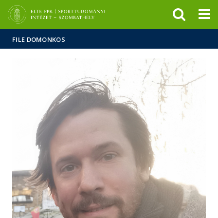
Események
ELTE a
Hírek
sajtóban
FILE DOMONKOS