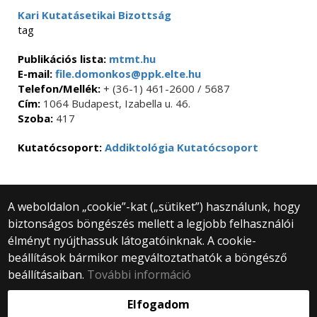
Kari Kutatásetikai Bizottság
tag
Publikációs lista:
mtmt.hu
E-mail:
file.domonkos@ppk.elte.hu
Telefon/Mellék:
+ (36-1) 461-2600 / 5687
Cím:
1064 Budapest, Izabella u. 46.
Szoba:
417
Kutatócsoport:
Addiktológia Kutatócsoport
A weboldalon „cookie”-kat („sütiket”) használunk, hogy
biztonságos böngészés mellett a legjobb felhasználói
© 2025 Eötvös Loránd Tudományegyetem
élményt nyújthassuk látogatóinknak. A cookie-
Minden jog fenntartva.
1053 Budapest, Egyetem tér 1–3.
beállítások bármikor megváltoztathatók a böngésző
Központi telefonszám: +36 1 411 6500
beállításaiban.
További információ
Webfejlesztés:
Elfogadom