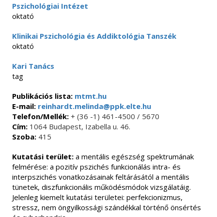
Pszichológiai Intézet
oktató
Klinikai Pszichológia és Addiktológia Tanszék
oktató
Kari Tanács
tag
Publikációs lista:
mtmt.hu
E-mail:
reinhardt.melinda@ppk.elte.hu
Telefon/Mellék:
+ (36 -1) 461-4500 / 5670
Cím:
1064 Budapest, Izabella u. 46.
Szoba:
415
Kutatási terület:
a mentális egészség spektrumának
felmérése: a pozitív pszichés funkcionálás intra- és
interpszichés vonatkozásainak feltárásától a mentális
tünetek, diszfunkcionális működésmódok vizsgálatáig.
Jelenleg kiemelt kutatási területei: perfekcionizmus,
stressz, nem öngyilkossági szándékkal történő önsértés