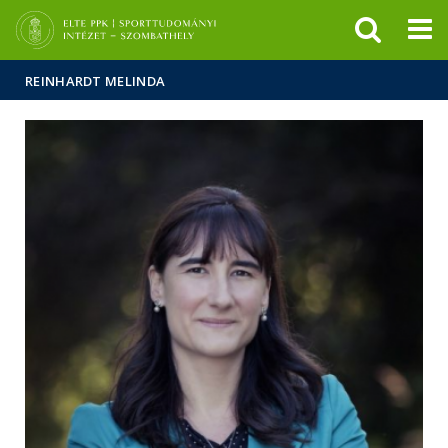
Események
ELTE a
Hírek
sajtóban
REINHARDT MELINDA