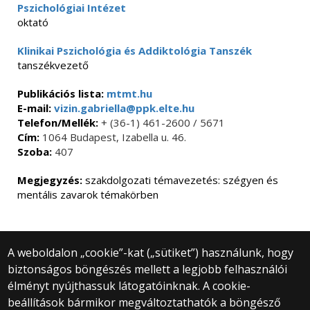
Pszichológiai Intézet
oktató
Klinikai Pszichológia és Addiktológia Tanszék
tanszékvezető
Publikációs lista:
mtmt.hu
E-mail:
vizin.gabriella@ppk.elte.hu
Telefon/Mellék:
+ (36-1) 461-2600 / 5671
Cím:
1064 Budapest, Izabella u. 46.
Szoba:
407
Megjegyzés:
szakdolgozati témavezetés: szégyen és
mentális zavarok témakörben
A weboldalon „cookie”-kat („sütiket”) használunk, hogy
biztonságos böngészés mellett a legjobb felhasználói
© 2025 Eötvös Loránd Tudományegyetem
élményt nyújthassuk látogatóinknak. A cookie-
Minden jog fenntartva.
beállítások bármikor megváltoztathatók a böngésző
1053 Budapest, Egyetem tér 1–3.