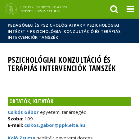
Események
ELTE a
Hírek
sajtóban
>
PEDAGÓGIAI ÉS PSZICHOLÓGIAI KAR
PSZICHOLÓGIAI
>
INTÉZET
PSZICHOLÓGIAI KONZULTÁCIÓ ÉS TERÁPIÁS
INTERVENCIÓK TANSZÉK
PSZICHOLÓGIAI KONZULTÁCIÓ ÉS
TERÁPIÁS INTERVENCIÓK TANSZÉK
OKTATÓK, KUTATÓK
Csikós Gábor
egyetemi tanársegéd
Szoba:
109
E-mail:
csikos.gabor@ppk.elte.hu
Kaló Zsuzsa
habilitált egyetemi docens