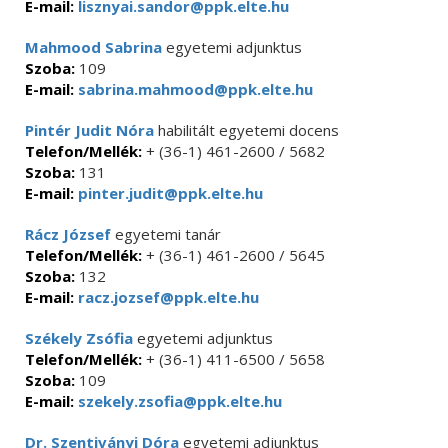
E-mail:
lisznyai.sandor@ppk.elte.hu
Mahmood Sabrina
egyetemi adjunktus
Szoba:
109
E-mail:
sabrina.mahmood@ppk.elte.hu
Pintér Judit Nóra
habilitált egyetemi docens
Telefon/Mellék:
+ (36-1) 461-2600 / 5682
Szoba:
131
E-mail:
pinter.judit@ppk.elte.hu
Rácz József
egyetemi tanár
Telefon/Mellék:
+ (36-1) 461-2600 / 5645
Szoba:
132
E-mail:
racz.jozsef@ppk.elte.hu
Székely Zsófia
egyetemi adjunktus
Telefon/Mellék:
+ (36-1) 411-6500 / 5658
Szoba:
109
E-mail:
szekely.zsofia@ppk.elte.hu
Dr. Szentiványi Dóra
egyetemi adjunktus