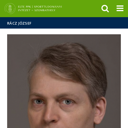
Események
ELTE a
Hírek
sajtóban
RÁCZ JÓZSEF