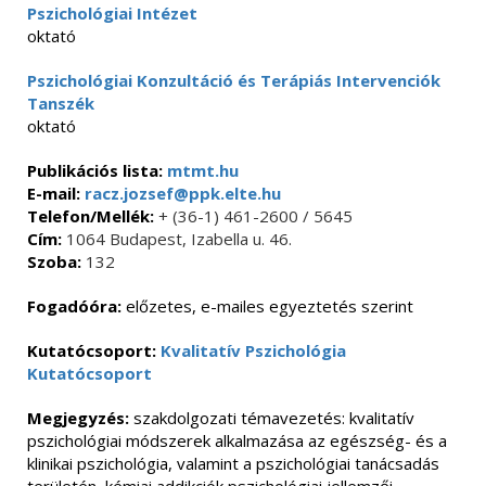
Pszichológiai Intézet
oktató
Pszichológiai Konzultáció és Terápiás Intervenciók
Tanszék
oktató
Publikációs lista:
mtmt.hu
E-mail:
racz.jozsef@ppk.elte.hu
Telefon/Mellék:
+ (36-1) 461-2600 / 5645
Cím:
1064 Budapest, Izabella u. 46.
Szoba:
132
Fogadóóra:
előzetes, e-mailes egyeztetés szerint
Kutatócsoport:
Kvalitatív Pszichológia
Kutatócsoport
Megjegyzés:
szakdolgozati témavezetés: kvalitatív
pszichológiai módszerek alkalmazása az egészség- és a
klinikai pszichológia, valamint a pszichológiai tanácsadás