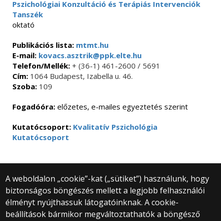
Pszichológiai Konzultáció és Terápiás Intervenciók
Tanszék
oktató
Publikációs lista:
mtmt.hu
E-mail:
kovacs.asztrik@ppk.elte.hu
Telefon/Mellék:
+ (36-1) 461-2600 / 5691
Cím:
1064 Budapest, Izabella u. 46.
Szoba:
109
Fogadóóra:
előzetes, e-mailes egyeztetés szerint
Kutatócsoport:
Kvalitatív Pszichológia
Kutatócsoport
A weboldalon „cookie”-kat („sütiket”) használunk, hogy
biztonságos böngészés mellett a legjobb felhasználói
© 2025 Eötvös Loránd Tudományegyetem
élményt nyújthassuk látogatóinknak. A cookie-
Minden jog fenntartva.
beállítások bármikor megváltoztathatók a böngésző
1053 Budapest, Egyetem tér 1–3.