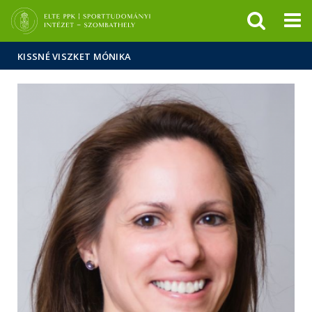
Események
ELTE a
Hírek
sajtóban
KISSNÉ VISZKET MÓNIKA