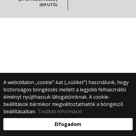
(KIFUTÓ)
A weboldalon „cookie”-kat („sütiket”) használunk, hogy
© 2025 Eötvös Loránd Tudományegyetem
biztonságos böngészés mellett a legjobb felhasználói
Minden jog fenntartva.
élményt nyújthassuk látogatóinknak. A cookie-
1053 Budapest, Egyetem tér 1–3.
beállítások bármikor megváltoztathatók a böngésző
Központi telefonszám: +36 1 411 6500
beállításaiban.
További információ
Webfejlesztés:
Elfogadom