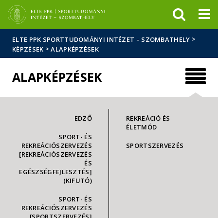
Események
ELTE a
Hírek
sajtóban
>
ELTE PPK SPORTTUDOMÁNYI INTÉZET – SZOMBATHELY
>
KÉPZÉSEK
ALAPKÉPZÉSEK
ALAPKÉPZÉSEK
EDZŐ
REKREÁCIÓ ÉS
ÉLETMÓD
SPORT- ÉS
REKREÁCIÓSZERVEZÉS
SPORTSZERVEZÉS
[REKREÁCIÓSZERVEZÉS
ÉS
EGÉSZSÉGFEJLESZTÉS]
(KIFUTÓ)
SPORT- ÉS
REKREÁCIÓSZERVEZÉS
[SPORTSZERVEZÉS]