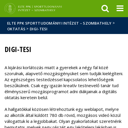
Események
ELTE a
Hírek
sajtóban
>
ELTE PPK SPORTTUDOMÁNYI INTÉZET – SZOMBATHELY
>
OKTATÁS
DIGI-TESI
DIGI-TESI
A kijárási korlátozás miatt a gyerekek a négy fal közé
szorulnak, alapvető mozgásigényüket sem tudják kielégíteni.
Az egészséges testedzéssel kapcsolatos lehetőségeik
beszűkülnek. Csak egy igazán kreatív testnevelő tanár tud
élményszerű mozgásprogramot adni diákjainak a digitális
oktatás keretein belül.
A hallgatókkal közösen létrehoztunk egy weblapot, melyre
az alkotók által küldött 780 db rövid, mozgásos videó közül
válogattuk ki a legjobbakat. Olyan gyakorlatokat szeretnénk
bemutatni, melyek nagy részét egy lakótelepi lakásban is