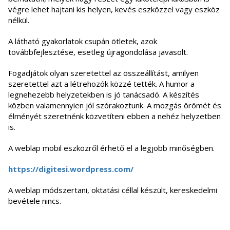
végre lehet hajtani kis helyen, kevés eszközzel vagy eszköz
nélkül.
A látható gyakorlatok csupán ötletek, azok
továbbfejlesztése, esetleg újragondolása javasolt.
Fogadjátok olyan szeretettel az összeállítást, amilyen
szeretettel azt a létrehozók közzé tették. A humor a
legnehezebb helyzetekben is jó tanácsadó. A készítés
közben valamennyien jól szórakoztunk. A mozgás örömét és
élményét szeretnénk közvetíteni ebben a nehéz helyzetben
is.
A weblap mobil eszközről érhető el a legjobb minőségben.
https://digitesi.wordpress.
com/
A weblap módszertani, oktatási céllal készült, kereskedelmi
bevétele nincs.