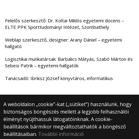
Felelős szerkesztő: Dr. Koltai Miklós egyetemi docens –
ELTE PPK Sporttudományi Intézet, Szombathely
Weblap szerkesztő, designer: Arany Dániel – egyetemi
hallgató
Logisztikai munkatársak: Barbalics Mátyás, Szabó Márton és
Sebesi Patrik – egyetemi hallgatók
Tanácsadó: Ibriksz József könyvtáros, informatikus
A weboldalon „cookie”-kat („sütiket”) használunk, hogy
biztonságos böngészés mellett a legjobb felhasználói
© 2025 Eötvös Loránd Tudományegyetem
élményt nyújthassuk látogatóinknak. A cookie-
Minden jog fenntartva.
beállítások bármikor megváltoztathatók a böngésző
1053 Budapest, Egyetem tér 1–3.
Központi telefonszám: +36 1 411 6500
beállításaiban.
További információ