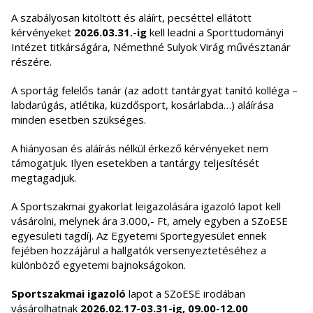
A szabályosan kitöltött és aláírt, pecséttel ellátott
kérvényeket
2026.03.31.-ig
kell leadni a Sporttudományi
Intézet titkárságára, Némethné Sulyok Virág művésztanár
részére.
A sportág felelős tanár (az adott tantárgyat tanító kolléga –
labdarúgás, atlétika, küzdősport, kosárlabda…) aláírása
minden esetben szükséges.
A hiányosan és aláírás nélkül érkező kérvényeket nem
támogatjuk. Ilyen esetekben a tantárgy teljesítését
megtagadjuk.
A Sportszakmai gyakorlat leigazolására igazoló lapot kell
vásárolni, melynek ára 3.000,- Ft, amely egyben a SZoESE
egyesületi tagdíj. Az Egyetemi Sportegyesület ennek
fejében hozzájárul a hallgatók versenyeztetéséhez a
különböző egyetemi bajnokságokon.
Sportszakmai igazoló
lapot a SZoESE irodában
vásárolhatnak
2026.02.17-03.31-ig, 09.00-12.00