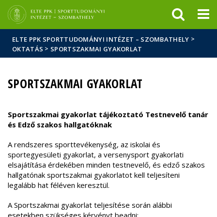
Események
ELTE a
Hírek
sajtóban
>
ELTE PPK SPORTTUDOMÁNYI INTÉZET – SZOMBATHELY
>
OKTATÁS
SPORTSZAKMAI GYAKORLAT
SPORTSZAKMAI GYAKORLAT
Sportszakmai gyakorlat tájékoztató Testnevelő tanár
és Edző szakos hallgatóknak
A rendszeres sporttevékenység, az iskolai és
sportegyesületi gyakorlat, a versenysport gyakorlati
elsajátítása érdekében minden testnevelő, és edző szakos
hallgatónak sportszakmai gyakorlatot kell teljesíteni
legalább hat féléven keresztül.
A Sportszakmai gyakorlat teljesítése során alábbi
esetekben szükséges kérvényt beadni: