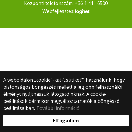
Központi telefonszám: +36 1 411 6500
Webfejlesztés:
A weboldalon „cookie”-kat („sütiket”) használunk, hogy
biztonságos böngészés mellett a legjobb felhasználói
élményt nyújthassuk látogatóinknak. A cookie-
beállítások bármikor megváltoztathatók a böngésző
beállításaiban.
További információ
Elfogadom