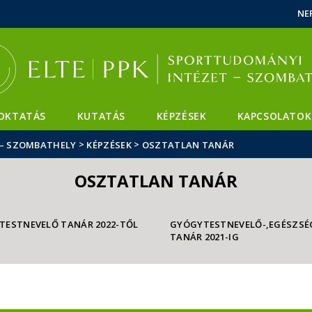
Események
ELTE a
Hírek
NE
sajtóban
OKTATÁS
KUTATÁS
KÉPZÉSEK
KAPCSOLATOK
>
>
 – SZOMBATHELY
KÉPZÉSEK
OSZTATLAN TANÁR
OSZTATLAN TANÁR
TESTNEVELŐ TANÁR 2022-TŐL
GYÓGYTESTNEVELŐ-,EGÉSZSÉ
TANÁR 2021-IG