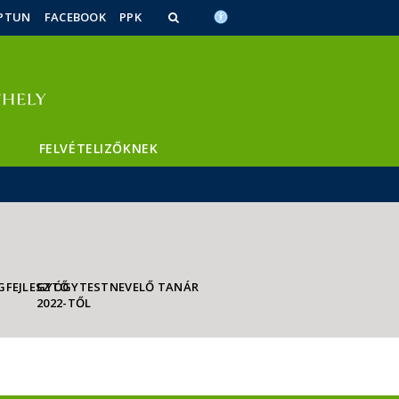
PTUN
FACEBOOK
PPK
FELVÉTELIZŐKNEK
GFEJLESZTŐ
GYÓGYTESTNEVELŐ TANÁR
2022-TŐL