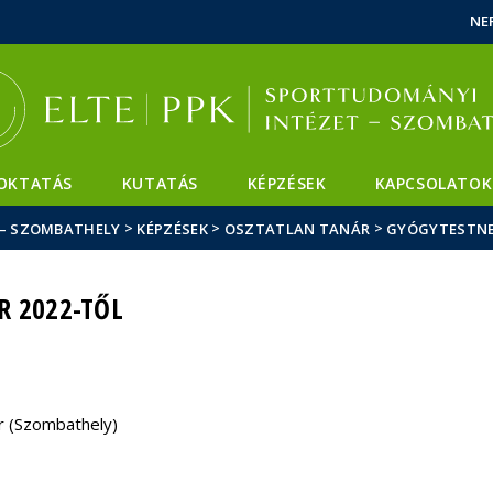
Események
ELTE a
Hírek
NE
sajtóban
OKTATÁS
KUTATÁS
KÉPZÉSEK
KAPCSOLATOK
>
>
>
 – SZOMBATHELY
KÉPZÉSEK
OSZTATLAN TANÁR
GYÓGYTESTNE
R 2022-TŐL
r (Szombathely)