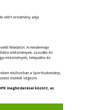
ján elért eredmény adja.
velői feladatot. A mindennapi
dési intézmények, szociális és
yi intézmények, települési és
zésben elsősorban a Sporttudományi,
kutató munkát végezni.
DPK meghirdetései között, az