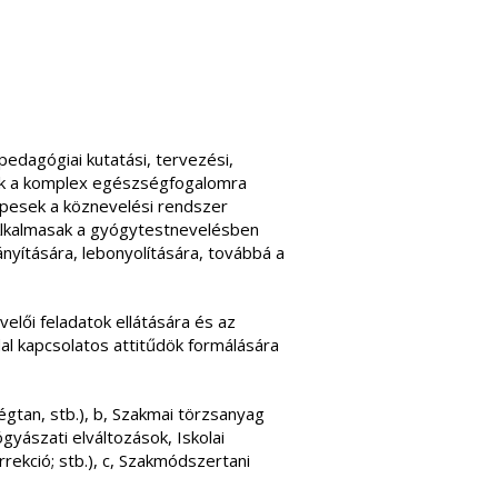
edagógiai kutatási, tervezési,
ek a komplex egészségfogalomra
képesek a köznevelési rendszer
 Alkalmasak a gyógytestnevelésben
nyítására, lebonyolítására, továbbá a
elői feladatok ellátására és az
l kapcsolatos attitűdök formálására
égtan, stb.), b, Szakmai törzsanyag
yászati elváltozások, Iskolai
rekció; stb.), c, Szakmódszertani