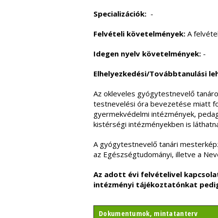
Specializációk:
-
Felvételi követelmények:
A felvéte
Idegen nyelv követelmények:
-
Elhelyezkedési/Továbbtanulási le
Az okleveles gyógytestnevelő tanárok
testnevelési óra bevezetése miatt f
gyermekvédelmi intézmények, pedagó
kistérségi intézményekben is láthatn
A gyógytestnevelő tanári mesterképz
az Egészségtudományi, illetve a Neve
Az adott évi felvételivel kapcso
intézményi tájékoztatónkat ped
Dokumentumok, mintatanterv