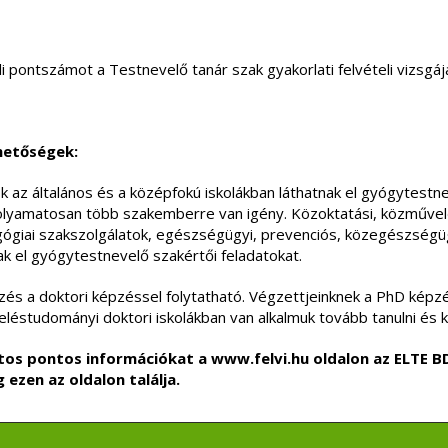
li pontszámot a Testnevelő tanár szak gyakorlati felvételi vizsgá
hetőségek:
 az általános és a középfokú iskolákban láthatnak el gyógytestne
olyamatosan több szakemberre van igény. Közoktatási, közművelő
giai szakszolgálatok, egészségügyi, prevenciós, közegészségüg
ak el gyógytestnevelő szakértői feladatokat.
és a doktori képzéssel folytatható. Végzettjeinknek a PhD kép
léstudományi doktori iskolákban van alkalmuk tovább tanulni és 
latos pontos információkat a
www.felvi.hu
oldalon az ELTE B
ig
ezen az oldalon
találja.