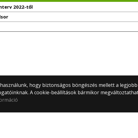
terv 2022-től
lsor
) használunk, hogy biztonságos böngészés mellett a legjobb
ogatóinknak. A cookie-beállítások bármikor megváltoztatha
formáció
tem