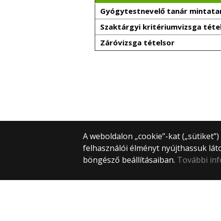
Gyógytestnevelő tanár mintatan
Szaktárgyi kritériumvizsga téte
Záróvizsga tételsor
A weboldalon „cookie”-kat („sütiket”
felhasználói élményt nyújthassuk lát
böngésző beállításaiban.
További in
© 2025 Eötvös Loránd Tudományegye
Minden jog fenntartva.
1053 Budapest, Egyetem tér 1–3.
Központi telefonszám: +36 1 411 6500
Webfejlesztés: