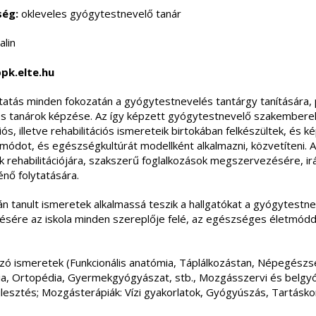
ség:
okleveles gyógytestnevelő tanár
alin
pk.elte.hu
tatás minden fokozatán a gyógytestnevelés tantárgy tanítására, p
pes tanárok képzése. Az így képzett gyógytestnevelő szakember
s, illetve rehabilitációs ismereteik birtokában felkészültek, és 
ódot, és egészségkultúrát modellként alkalmazni, közvetíteni.
 rehabilitációjára, szakszerű foglalkozások megszervezésére, irá
nő folytatására.
n tanult ismeretek alkalmassá teszik a hallgatókat a gyógytestnev
sére az iskola minden szereplője felé, az egészséges életmódda
pozó ismeretek (Funkcionális anatómia, Táplálkozástan, Népegészs
gia, Ortopédia, Gyermekgyógyászat, stb., Mozgásszervi és belgyóg
jlesztés; Mozgásterápiák: Vízi gyakorlatok, Gyógyúszás, Tartáskor