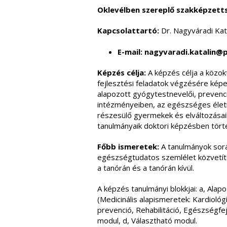
Oklevélben szereplő szakképzett
Kapcsolattartó:
Dr. Nagyváradi Kat
E-mail:
nagyvaradi.katalin@p
Képzés célja:
A képzés célja a közok
fejlesztési feladatok végzésére ké
alapozott gyógytestnevelői, prevenció
intézményeiben, az egészséges életm
részesülő gyermekek és elváltozásaik
tanulmányaik doktori képzésben törté
Főbb ismeretek:
A tanulmányok sorá
egészségtudatos szemlélet közvetíté
a tanórán és a tanórán kívül.
A képzés tanulmányi blokkjai: a, Ala
(Medicinális alapismeretek: Kardioló
prevenció, Rehabilitáció, Egészségfe
modul, d, Választható modul.