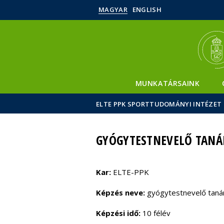
MAGYAR
ENGLISH
MUNKATÁRSAINK
ELTE PPK SPORTTUDOMÁNYI INTÉZET
GYÓGYTESTNEVELŐ TANÁ
Kar:
ELTE-PPK
Képzés neve:
gyógytestnevelő taná
Képzési idő:
10 félév