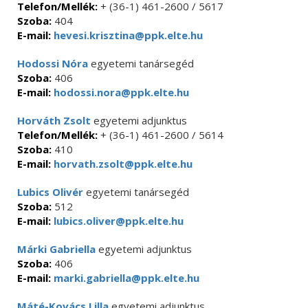
Telefon/Mellék:
+ (36-1) 461-2600 / 5617
Szoba:
404
E-mail:
hevesi.krisztina@ppk.elte.hu
Hodossi Nóra
egyetemi tanársegéd
Szoba:
406
E-mail:
hodossi.nora@ppk.elte.hu
Horváth Zsolt
egyetemi adjunktus
Telefon/Mellék:
+ (36-1) 461-2600 / 5614
Szoba:
410
E-mail:
horvath.zsolt@ppk.elte.hu
Lubics Olivér
egyetemi tanársegéd
Szoba:
512
E-mail:
lubics.oliver@ppk.elte.hu
Márki Gabriella
egyetemi adjunktus
Szoba:
406
E-mail:
marki.gabriella@ppk.elte.hu
Máté-Kovács Lilla
egyetemi adjunktus