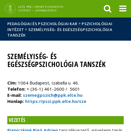
Események
ELTE a
Hírek
sajtóban
>
PEDAGÓGIAI ÉS PSZICHOLÓGIAI KAR
PSZICHOLÓGIAI
>
INTÉZET
SZEMÉLYISÉG- ÉS EGÉSZSÉGPSZICHOLÓGIA
TANSZÉK
SZEMÉLYISÉG- ÉS
EGÉSZSÉGPSZICHOLÓGIA TANSZÉK
Cím:
1064 Budapest, Izabella u. 46.
Telefon:
+ (36-1) 461-2600 / 5601
E-mail:
szemegpszich@ppk.elte.hu
Honlap:
https://pszi.ppk.elte.hu/sze
VEZETÉS
Pigniczkiné Rigó Adrien
tanszékvezető, egyetemi tanár