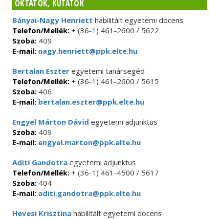
OKTATÓK, KUTATÓK
Bányai-Nagy Henriett
habilitált egyetemi docens
Telefon/Mellék:
+ (36-1) 461-2600 / 5622
Szoba:
409
E-mail:
nagy.henriett@ppk.elte.hu
Bertalan Eszter
egyetemi tanársegéd
Telefon/Mellék:
+ (36-1) 461-2600 / 5615
Szoba:
406
E-mail:
bertalan.eszter@ppk.elte.hu
Engyel Márton Dávid
egyetemi adjunktus
Szoba:
409
E-mail:
engyel.marton@ppk.elte.hu
Aditi Gandotra
egyetemi adjunktus
Telefon/Mellék:
+ (36-1) 461-4500 / 5617
Szoba:
404
E-mail:
aditi.gandotra@ppk.elte.hu
Hevesi Krisztina
habilitált egyetemi docens