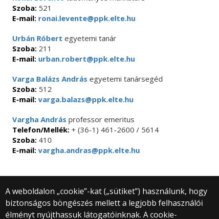
Szoba:
521
E-mail:
ronai.levente@ppk.elte.hu
Urbán Róbert
egyetemi tanár
Szoba:
211
E-mail:
urban.robert@ppk.elte.hu
Varga Balázs András
egyetemi tanársegéd
Szoba:
512
E-mail:
varga.balazs@ppk.elte.hu
Vargha András
professor emeritus
Telefon/Mellék:
+ (36-1) 461-2600 / 5614
Szoba:
410
E-mail:
vargha.andras@ppk.elte.hu
A weboldalon „cookie”-kat („sütiket”) használunk, hogy
biztonságos böngészés mellett a legjobb felhasználói
© 2025 Eötvös Loránd Tudományegyetem
élményt nyújthassuk látogatóinknak. A cookie-
Minden jog fenntartva.