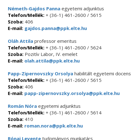
Németh-Gajdos Panna
egyetemi adjunktus
Telefon/Mellék:
+ (36-1) 461-2600 / 5615
Szoba:
406
E-mail:
gajdos.panna@ppk.elte.hu
Oláh Attila
professor emeritus
Telefon/Mellék:
+ (36-1) 461-2600 / 5624
Szoba:
Pozitív Labor, IV. emelet
E-mail:
olah.attila@ppk.elte.hu
Papp-Zipernovszky Orsolya
habilitált egyetemi docens
Telefon/Mellék:
+ (36-1) 461-2600 / 5615
Szoba:
406
E-mail:
papp-zipernovszky.orsolya@ppk.elte.hu
Román Nóra
egyetemi adjunktus
Telefon/Mellék:
+ (36-1) 461-2600 / 5614
Szoba:
410
E-mail:
roman.nora@ppk.elte.hu
Rónai Levente
tudományos munkatárs