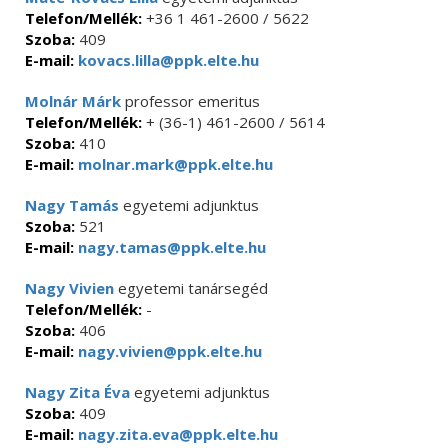
Telefon/Mellék:
+36 1 461-2600 / 5622
Szoba:
409
E-mail:
kovacs.lilla@ppk.elte.hu
Molnár Márk
professor emeritus
Telefon/Mellék:
+ (36-1) 461-2600 / 5614
Szoba:
410
E-mail:
molnar.mark@ppk.elte.hu
Nagy Tamás
egyetemi adjunktus
Szoba:
521
E-mail:
nagy.tamas@ppk.elte.hu
Nagy Vivien
egyetemi tanársegéd
Telefon/Mellék:
-
Szoba:
406
E-mail:
nagy.vivien@ppk.elte.hu
Nagy Zita Éva
egyetemi adjunktus
Szoba:
409
E-mail:
nagy.zita.eva@ppk.elte.hu