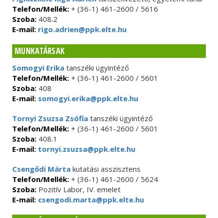
Telefon/Mellék:
+ (36-1) 461-2600 / 5616
Szoba:
408.2
E-mail:
rigo.adrien@ppk.elte.hu
MUNKATÁRSAK
Somogyi Erika
tanszéki ügyintéző
Telefon/Mellék:
+ (36-1) 461-2600 / 5601
Szoba:
408
E-mail:
somogyi.erika@ppk.elte.hu
Tornyi Zsuzsa Zsófia
tanszéki ügyintéző
Telefon/Mellék:
+ (36-1) 461-2600 / 5601
Szoba:
408.1
E-mail:
tornyi.zsuzsa@ppk.elte.hu
Csengődi Márta
kutatási asszisztens
Telefon/Mellék:
+ (36-1) 461-2600 / 5624
Szoba:
Pozitív Labor, IV. emelet
E-mail:
csengodi.marta@ppk.elte.hu