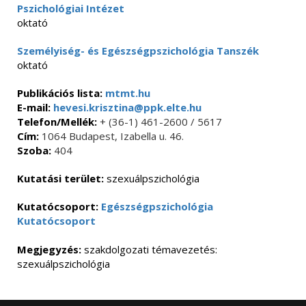
Pszichológiai Intézet
oktató
Személyiség- és Egészségpszichológia Tanszék
oktató
Publikációs lista:
mtmt.hu
E-mail:
hevesi.krisztina@ppk.elte.hu
Telefon/Mellék:
+ (36-1) 461-2600 / 5617
Cím:
1064 Budapest, Izabella u. 46.
Szoba:
404
Kutatási terület:
szexuálpszichológia
Kutatócsoport:
Egészségpszichológia
Kutatócsoport
Megjegyzés:
szakdolgozati témavezetés:
szexuálpszichológia