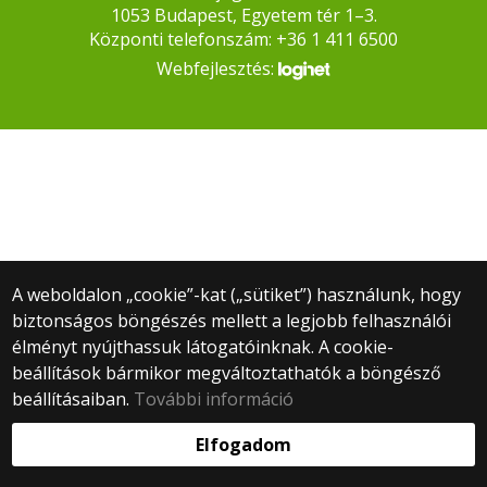
1053 Budapest, Egyetem tér 1–3.
Központi telefonszám: +36 1 411 6500
Webfejlesztés:
A weboldalon „cookie”-kat („sütiket”) használunk, hogy
biztonságos böngészés mellett a legjobb felhasználói
élményt nyújthassuk látogatóinknak. A cookie-
beállítások bármikor megváltoztathatók a böngésző
beállításaiban.
További információ
Elfogadom