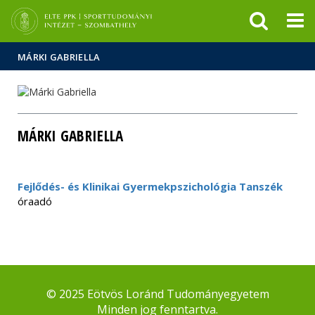
Események
ELTE a
Hírek
sajtóban
MÁRKI GABRIELLA
MÁRKI GABRIELLA
Fejlődés- és Klinikai Gyermekpszichológia Tanszék
óraadó
© 2025 Eötvös Loránd Tudományegyetem
Minden jog fenntartva.