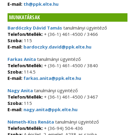
E-mail:
th@ppk.elte.hu
MUNKATÁRSAK
Bardóczky Dávid Tamás
tanulmányi ügyintéző
Telefon/Mellék:
+ (36-1) 461-4500 / 3466
Szoba:
115
E-mail:
bardoczky.david@ppk.elte.hu
Farkas Anita
tanulmányi ügyintéző
Telefon/Mellék:
+ (36-1) 461-4500 / 3840
Szoba:
114.5
E-mail:
farkas.anita@ppk.elte.hu
Nagy Anita
tanulmányi ügyintéző
Telefon/Mellék:
+ (36-1) 461-4500 / 3467
Szoba:
115
E-mail:
nagy.anita@ppk.elte.hu
Németh-Kiss Renáta
tanulmányi ügyintéző
Telefon/Mellék:
+ (36-94) 504-436
Szoba:
A épület, 2. emelet, A238-as szoba