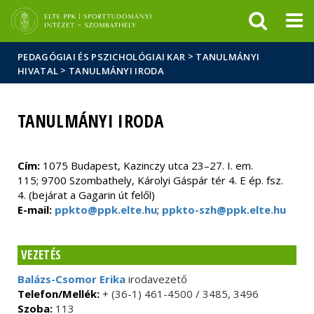
Események
ELTE a
Hírek
sajtóban
>
PEDAGÓGIAI ÉS PSZICHOLÓGIAI KAR
TANULMÁNYI
>
HIVATAL
TANULMÁNYI IRODA
TANULMÁNYI IRODA
Cím:
1075 Budapest, Kazinczy utca 23–27. I. em.
115; 9700 Szombathely, Károlyi Gáspár tér 4. E ép. fsz.
4. (bejárat a Gagarin út felől)
E-mail:
ppkto@ppk.elte.hu
;
ppkto-szh@ppk.elte.hu
VEZETÉS
Balázs-Csomor Erika
irodavezető
Telefon/Mellék:
+ (36-1) 461-4500 / 3485, 3496
Szoba:
113