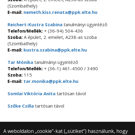
(Szombathely)
E-mail:
nemeth.kiss.renata@ppk.elte.hu
Reichert-Kustra Szabina
tanulmányi ügyintéző
Telefon/Mellék:
+ (36-94) 504-436
Szoba:
A épület, 2. emelet, A238-as szoba
(Szombathely)
E-mail:
kustra.szabina@ppk.elte.hu
Tar Mónika
tanulmányi ügyintéző
Telefon/Mellék:
+ (36-1) 461-4500 / 3490
Szoba:
115
E-mail:
tar.monika@ppk.elte.hu
Somlai Viktória Anita
tartósan távol
Szőke Csilla
tartósan távol
A weboldalon „cookie”-kat („sütiket”) használunk, hogy