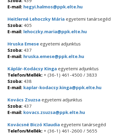
Szoba:
439
E-mail:
hegyi.halmos@ppk.elte.hu
Heitlerné Lehoczky Mária
egyetemi tanársegéd
Szoba:
405
E-mail:
lehoczky.maria@ppk.elte.hu
Hruska Emese
egyetemi adjunktus
Szoba:
437
E-mail:
hruska.emese@ppk.elte.hu
Káplár-Kodácsy Kinga
egyetemi adjunktus
Telefon/Mellék:
+ (36-1) 461-4500 / 3833
Szoba:
438
E-mail:
kaplar-kodacsy.kinga@ppk.elte.hu
Kovács Zsuzsa
egyetemi adjunktus
Szoba:
437
E-mail:
kovacs.zsuzsa@ppk.elte.hu
Kovácsné Biczó Klaudia
egyetemi tanársegéd
Telefon/Mellék:
+ (36-1) 461-2600 / 5655