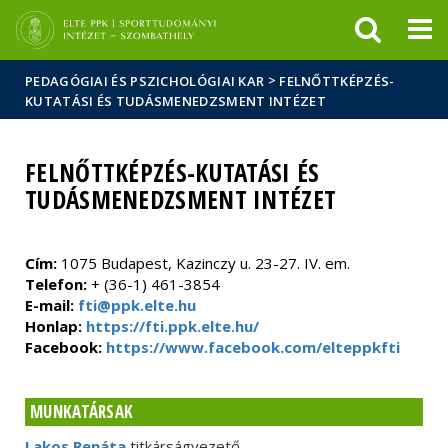
Események
ELTE a
Hírek
sajtóban
>
PEDAGÓGIAI ÉS PSZICHOLÓGIAI KAR
FELNŐTTKÉPZÉS-
KUTATÁSI ÉS TUDÁSMENEDZSMENT INTÉZET
FELNŐTTKÉPZÉS-KUTATÁSI ÉS
TUDÁSMENEDZSMENT INTÉZET
Cím:
1075 Budapest, Kazinczy u. 23-27. IV. em.
Telefon:
+ (36-1) 461-3854
E-mail:
fti@ppk.elte.hu
Honlap:
https://fti.ppk.elte.hu/
Facebook:
https://www.facebook.com/elteppkfti
MUNKATÁRSAK
Lakos Renáta
titkárságvezető