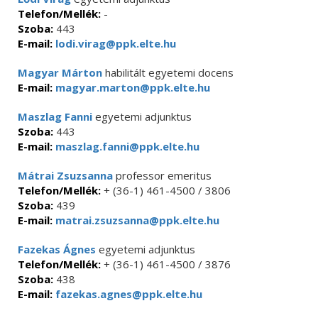
Telefon/Mellék:
-
Szoba:
443
E-mail:
lodi.virag@ppk.elte.hu
Magyar Márton
habilitált egyetemi docens
E-mail:
magyar.marton@ppk.elte.hu
Maszlag Fanni
egyetemi adjunktus
Szoba:
443
E-mail:
maszlag.fanni@ppk.elte.hu
Mátrai Zsuzsanna
professor emeritus
Telefon/Mellék:
+ (36-1) 461-4500 / 3806
Szoba:
439
E-mail:
matrai.zsuzsanna@ppk.elte.hu
Fazekas Ágnes
egyetemi adjunktus
Telefon/Mellék:
+ (36-1) 461-4500 / 3876
Szoba:
438
E-mail:
fazekas.agnes@ppk.elte.hu