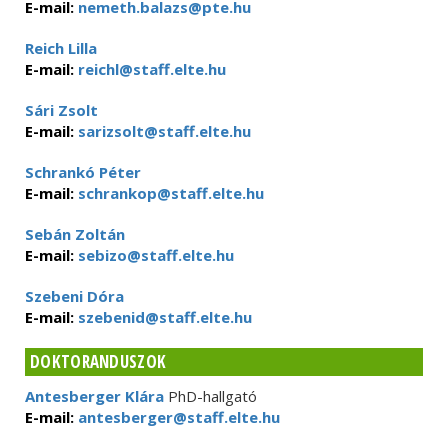
E-mail:
nemeth.balazs@pte.hu
Reich Lilla
E-mail:
reichl@staff.elte.hu
Sári Zsolt
E-mail:
sarizsolt@staff.elte.hu
Schrankó Péter
E-mail:
schrankop@staff.elte.hu
Sebán Zoltán
E-mail:
sebizo@staff.elte.hu
Szebeni Dóra
E-mail:
szebenid@staff.elte.hu
DOKTORANDUSZOK
Antesberger Klára
PhD-hallgató
E-mail:
antesberger@staff.elte.hu