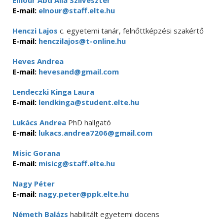
Elnour Abd Alla Szilveszter
E-mail:
elnour@staff.elte.hu
Henczi Lajos
c. egyetemi tanár, felnőttképzési szakértő
E-mail:
henczilajos@t-online.hu
Heves Andrea
E-mail:
hevesand@gmail.com
Lendeczki Kinga Laura
E-mail:
lendkinga@student.elte.hu
Lukács Andrea
PhD hallgató
E-mail:
lukacs.andrea7206@gmail.com
Misic Gorana
E-mail:
misicg@staff.elte.hu
Nagy Péter
E-mail:
nagy.peter@ppk.elte.hu
Németh Balázs
habilitált egyetemi docens