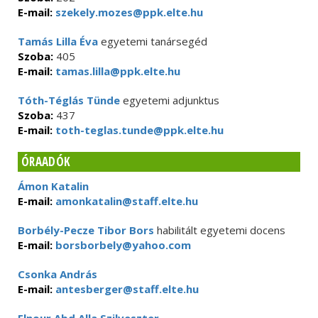
E-mail:
szekely.mozes@ppk.elte.hu
Tamás Lilla Éva
egyetemi tanársegéd
Szoba:
405
E-mail:
tamas.lilla@ppk.elte.hu
Tóth-Téglás Tünde
egyetemi adjunktus
Szoba:
437
E-mail:
toth-teglas.tunde@ppk.elte.hu
ÓRAADÓK
Ámon Katalin
E-mail:
amonkatalin@staff.elte.hu
Borbély-Pecze Tibor Bors
habilitált egyetemi docens
E-mail:
borsborbely@yahoo.com
Csonka András
E-mail:
antesberger@staff.elte.hu