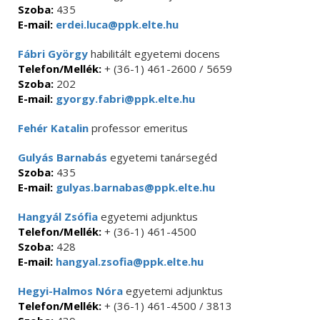
Szoba:
435
E-mail:
erdei.luca@ppk.elte.hu
Fábri György
habilitált egyetemi docens
Telefon/Mellék:
+ (36-1) 461-2600 / 5659
Szoba:
202
E-mail:
gyorgy.fabri@ppk.elte.hu
Fehér Katalin
professor emeritus
Gulyás Barnabás
egyetemi tanársegéd
Szoba:
435
E-mail:
gulyas.barnabas@ppk.elte.hu
Hangyál Zsófia
egyetemi adjunktus
Telefon/Mellék:
+ (36-1) 461-4500
Szoba:
428
E-mail:
hangyal.zsofia@ppk.elte.hu
Hegyi-Halmos Nóra
egyetemi adjunktus
Telefon/Mellék:
+ (36-1) 461-4500 / 3813