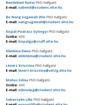
Bendeliani Natia
PhD-hallgató
E-mail:
nabend@student.elte.hu
Bo Nang Sagawah Win
PhD-hallgató
E-mail:
nangsagawah@student.elte.hu
Kispál-Podrácz Gyöngyi
PhD-hallgató
Szoba:
436
E-mail:
kispalgy@staff.elte.hu
Klimkina Elena
PhD-hallgató
E-mail:
eklimkina@student.elte.hu
Lénárt Krisztina
PhD-hallgató
E-mail:
lenart.krisztina@oktig.elte.hu
Mohos Edina
PhD-hallgató
Szoba:
443
E-mail:
edina4pg@student.elte.hu
Sebestyén Lilla
PhD-hallgató
E-mail:
espontlilla@student.elte.hu