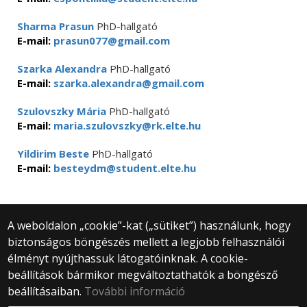
Sharma Prasun
PhD-hallgató
E-mail:
prasun077@gmail.com
Szarka Alexandra
PhD-hallgató
E-mail:
szarka.alexandra@gmail.com
Szulovszky Mária
PhD-hallgató
E-mail:
maria.szulovszky@rk.elte.hu
Yildirim Beste
PhD-hallgató
E-mail:
besteydm@student.elte.hu
A weboldalon „cookie”-kat („sütiket”) használunk, hogy
biztonságos böngészés mellett a legjobb felhasználói
© 2025 Eötvös Loránd Tudományegyetem
élményt nyújthassuk látogatóinknak. A cookie-
Minden jog fenntartva.
beállítások bármikor megváltoztathatók a böngésző
1053 Budapest, Egyetem tér 1–3.
Központi telefonszám: +36 1 411 6500
beállításaiban.
További információ