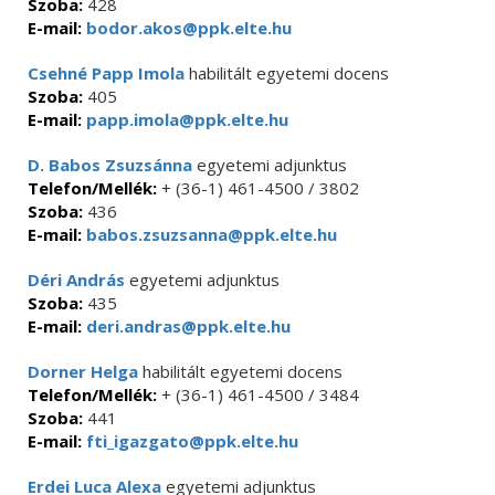
Szoba:
428
E-mail:
bodor.akos@ppk.elte.hu
Csehné Papp Imola
habilitált egyetemi docens
Szoba:
405
E-mail:
papp.imola@ppk.elte.hu
D. Babos Zsuzsánna
egyetemi adjunktus
Telefon/Mellék:
+ (36-1) 461-4500 / 3802
Szoba:
436
E-mail:
babos.zsuzsanna@ppk.elte.hu
Déri András
egyetemi adjunktus
Szoba:
435
E-mail:
deri.andras@ppk.elte.hu
Dorner Helga
habilitált egyetemi docens
Telefon/Mellék:
+ (36-1) 461-4500 / 3484
Szoba:
441
E-mail:
fti_igazgato@ppk.elte.hu
Erdei Luca Alexa
egyetemi adjunktus