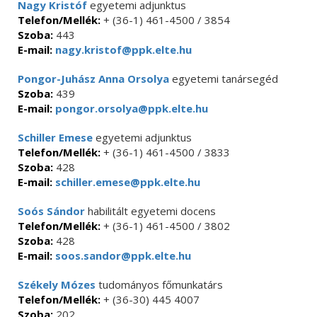
Nagy Kristóf
egyetemi adjunktus
Telefon/Mellék:
+ (36-1) 461-4500 / 3854
Szoba:
443
E-mail:
nagy.kristof@ppk.elte.hu
Pongor-Juhász Anna Orsolya
egyetemi tanársegéd
Szoba:
439
E-mail:
pongor.orsolya@ppk.elte.hu
Schiller Emese
egyetemi adjunktus
Telefon/Mellék:
+ (36-1) 461-4500 / 3833
Szoba:
428
E-mail:
schiller.emese@ppk.elte.hu
Soós Sándor
habilitált egyetemi docens
Telefon/Mellék:
+ (36-1) 461-4500 / 3802
Szoba:
428
E-mail:
soos.sandor@ppk.elte.hu
Székely Mózes
tudományos főmunkatárs
Telefon/Mellék:
+ (36-30) 445 4007
Szoba:
202