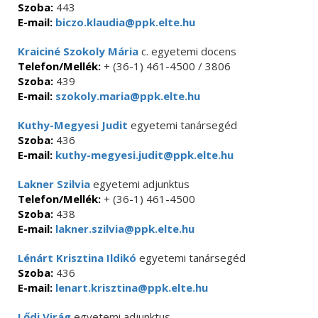
Szoba:
443
E-mail:
biczo.klaudia@ppk.elte.hu
Kraiciné Szokoly Mária
c. egyetemi docens
Telefon/Mellék:
+ (36-1) 461-4500 / 3806
Szoba:
439
E-mail:
szokoly.maria@ppk.elte.hu
Kuthy-Megyesi Judit
egyetemi tanársegéd
Szoba:
436
E-mail:
kuthy-megyesi.judit@ppk.elte.hu
Lakner Szilvia
egyetemi adjunktus
Telefon/Mellék:
+ (36-1) 461-4500
Szoba:
438
E-mail:
lakner.szilvia@ppk.elte.hu
Lénárt Krisztina Ildikó
egyetemi tanársegéd
Szoba:
436
E-mail:
lenart.krisztina@ppk.elte.hu
Lődi Virág
egyetemi adjunktus