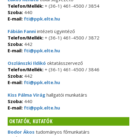
Telefon/Mellék:
+ (36-1) 461-4500 / 3854
Szoba:
440
E-mail:
fti@ppk.elte.hu
Fábián Fanni
intézeti ügyintéző
Telefon/Mellék:
+ (36-1) 461-4500 / 3872
Szoba:
442
E-mail:
fti@ppk.elte.hu
Oszlánszki Ildikó
oktatásszervező
Telefon/Mellék:
+ (36-1) 461-4500 / 3846
Szoba:
442
E-mail:
fti@ppk.elte.hu
Kiss Pálma Virág
hallgatói munkatárs
Szoba:
440
E-mail:
fti@ppk.elte.hu
OKTATÓK, KUTATÓK
Bodor Ákos
tudományos főmunkatárs