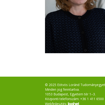
© 2025 Eötvös Loránd Tudományegye
Minden jog fenntartva.
1053 Budapest, Egyetem tér 1–3.
Központi telefonszám: +36 1 411 6500
Webfejlesztés: