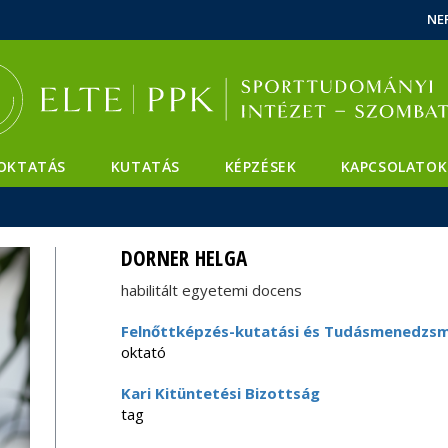
Események
ELTE a
Hírek
NE
sajtóban
OKTATÁS
KUTATÁS
KÉPZÉSEK
KAPCSOLATOK
DORNER HELGA
habilitált egyetemi docens
Felnőttképzés-kutatási és Tudásmenedzsm
oktató
Kari Kitüntetési Bizottság
tag