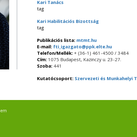
Kari Tanács
tag
Kari Habilitációs Bizottság
tag
Publikációs lista:
mtmt.hu
E-mail:
fti_igazgato@ppk.elte.hu
Telefon/Mellék:
+ (36-1) 461-4500 / 3484
Cím:
1075 Budapest, Kazinczy u. 23-27.
Szoba:
441
Kutatócsoport:
Szervezeti és Munkahelyi 
tem