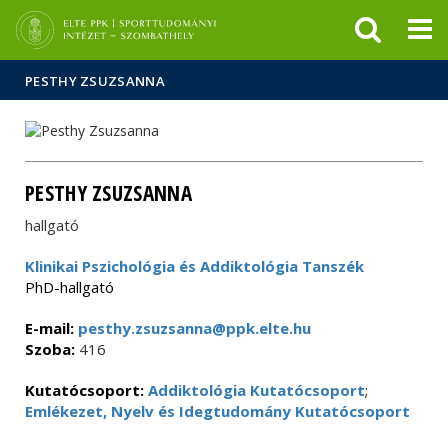
Események
ELTE a
Hírek
sajtóban
PESTHY ZSUZSANNA
PESTHY ZSUZSANNA
hallgató
Klinikai Pszichológia és Addiktológia Tanszék
PhD-hallgató
E-mail:
pesthy.zsuzsanna@ppk.elte.hu
Szoba:
416
Kutatócsoport:
Addiktológia Kutatócsoport
;
Emlékezet, Nyelv és Idegtudomány Kutatócsoport