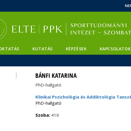
Események
ELTE a
Hírek
NE
sajtóban
OKTATÁS
KUTATÁS
KÉPZÉSEK
KAPCSOLATOK
BÁNFI KATARINA
PhD-hallgató
Klinikai Pszichológia és Addiktológia Tansz
PhD-hallgató
Szoba:
416