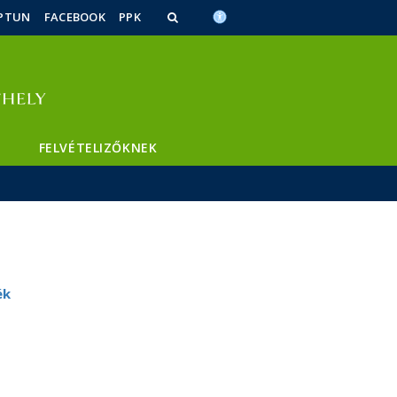
PTUN
FACEBOOK
PPK
FELVÉTELIZŐKNEK
ék