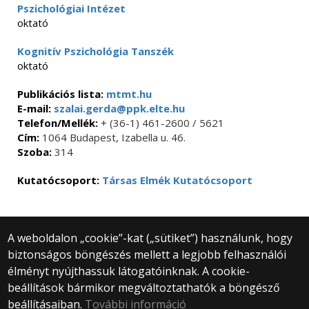
Pszichológiai Intézet
oktató
Kognitív Pszichológia Tanszék
oktató
Publikációs lista:
mtmt.hu
E-mail:
szalai.gerda@ppk.elte.hu
Telefon/Mellék:
+ (36-1) 461-2600 / 5621
Cím:
1064 Budapest, Izabella u. 46.
Szoba:
314
Kutatócsoport:
Társas Elmék Kutatócsoport
A weboldalon „cookie”-kat („sütiket”) használunk, hogy
biztonságos böngészés mellett a legjobb felhasználói
© 2025 Eötvös Loránd Tudományegyetem
élményt nyújthassuk látogatóinknak. A cookie-
Minden jog fenntartva.
beállítások bármikor megváltoztathatók a böngésző
1053 Budapest, Egyetem tér 1–3.
Központi telefonszám: +36 1 411 6500
beállításaiban.
További információ