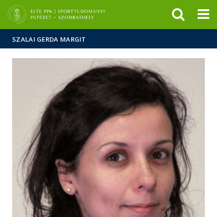
Események
ELTE a
Hírek
sajtóban
SZALAI GERDA MARGIT