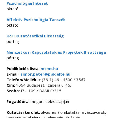
Pszichológiai Intézet
oktató
Affektív Pszichológia Tanszék
oktató
Kari Kutatásetikai Bizottság
póttag
Nemzetközi Kapcsolatok és Projektek Bizottsága
póttag
Publikációs lista:
mtmt.hu
E-mail:
simor.peter@ppk.elte.hu
Telefon/Mellék:
+ (36-1) 461-4500 / 3567
Cím:
1064 Budapest, Izabella u. 46.
Szoba:
IZU 109 / DAMI C/315
Fogadóóra:
megbeszélés alapján
Kutatási terület:
alvás-és álomkutatás, alvászavarok,
kronotípus, alvási EEG elemzés, alvás és