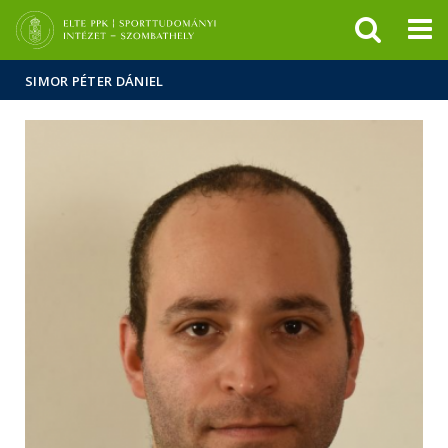
Események
ELTE a
Hírek
sajtóban
SIMOR PÉTER DÁNIEL