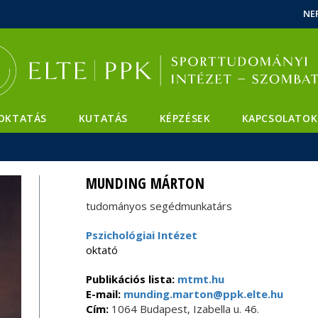
Események
ELTE a
Hírek
NE
sajtóban
OKTATÁS
KUTATÁS
KÉPZÉSEK
KAPCSOLATOK
MUNDING MÁRTON
tudományos segédmunkatárs
Pszichológiai Intézet
oktató
Publikációs lista:
mtmt.hu
E-mail:
munding.marton@ppk.elte.hu
Cím:
1064 Budapest, Izabella u. 46.