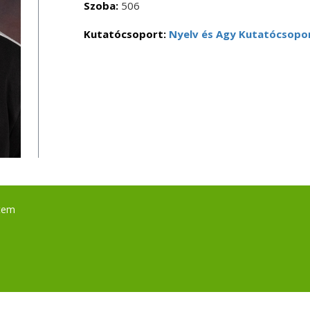
Szoba:
506
Kutatócsoport:
Nyelv és Agy Kutatócsopo
tem