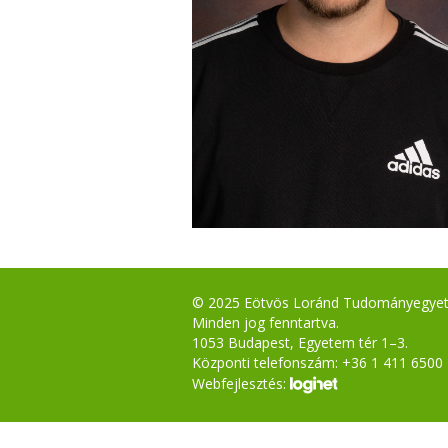
© 2025 Eötvös Loránd Tudományegye
Minden jog fenntartva.
1053 Budapest, Egyetem tér 1–3.
Központi telefonszám: +36 1 411 6500
Webfejlesztés: