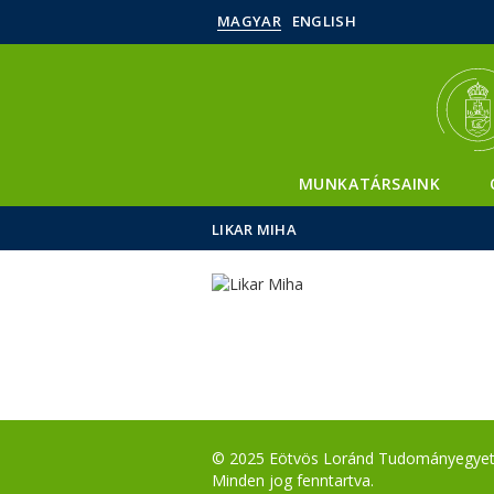
MAGYAR
ENGLISH
MUNKATÁRSAINK
LIKAR MIHA
© 2025 Eötvös Loránd Tudományegye
Minden jog fenntartva.