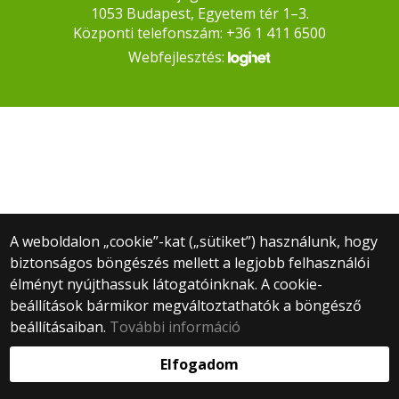
1053 Budapest, Egyetem tér 1–3.
Központi telefonszám: +36 1 411 6500
Webfejlesztés:
A weboldalon „cookie”-kat („sütiket”) használunk, hogy
biztonságos böngészés mellett a legjobb felhasználói
élményt nyújthassuk látogatóinknak. A cookie-
beállítások bármikor megváltoztathatók a böngésző
beállításaiban.
További információ
Elfogadom