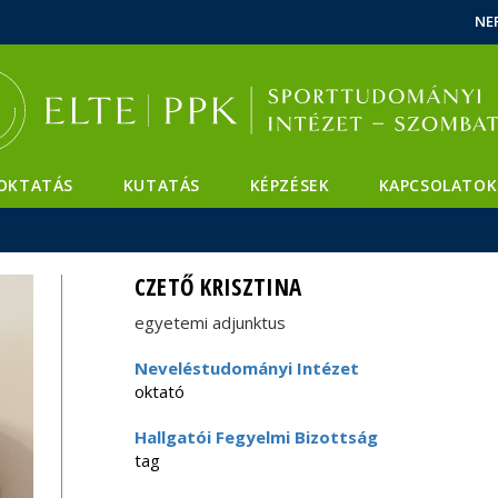
Események
ELTE a
Hírek
NE
sajtóban
OKTATÁS
KUTATÁS
KÉPZÉSEK
KAPCSOLATOK
CZETŐ KRISZTINA
egyetemi adjunktus
Neveléstudományi Intézet
oktató
Hallgatói Fegyelmi Bizottság
tag