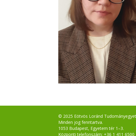
© 2025 Eötvös Loránd Tudományegye
Minden jog fenntartva.
1053 Budapest, Egyetem tér 1–3.
Központi telefonszám: +36 1 411 6500