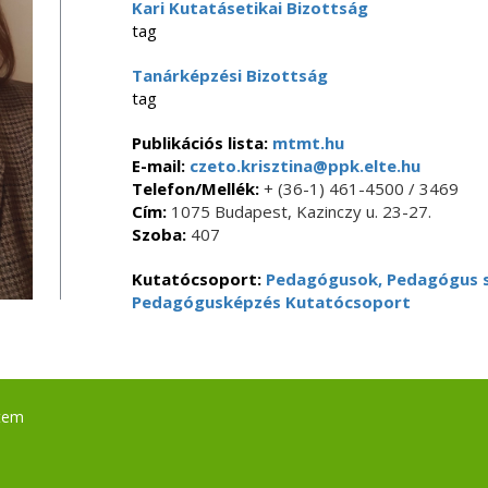
Kari Kutatásetikai Bizottság
tag
Tanárképzési Bizottság
tag
Publikációs lista:
mtmt.hu
E-mail:
czeto.krisztina@ppk.elte.hu
Telefon/Mellék:
+ (36-1) 461-4500 / 3469
Cím:
1075 Budapest, Kazinczy u. 23-27.
Szoba:
407
Kutatócsoport:
Pedagógusok, Pedagógus 
Pedagógusképzés Kutatócsoport
tem