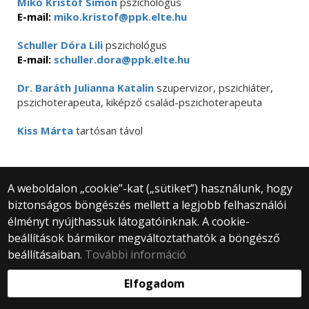
Mikó Kristóf Simon
pszichológus
E-mail:
miko.kristof@ppk.elte.hu
Schuller Dóra Lili
pszichológus
E-mail:
schuller.dora@ppk.elte.hu
Dr. Baráth Julianna Katalin
szupervizor, pszichiáter,
pszichoterapeuta, kiképző család-pszichoterapeuta
Kiss Márta
tartósan távol
A weboldalon „cookie”-kat („sütiket”) használunk, hogy
biztonságos böngészés mellett a legjobb felhasználói
© 2025 Eötvös Loránd Tudományegyetem
élményt nyújthassuk látogatóinknak. A cookie-
Minden jog fenntartva.
beállítások bármikor megváltoztathatók a böngésző
1053 Budapest, Egyetem tér 1–3.
Központi telefonszám: +36 1 411 6500
beállításaiban.
További információ
Webfejlesztés:
Elfogadom