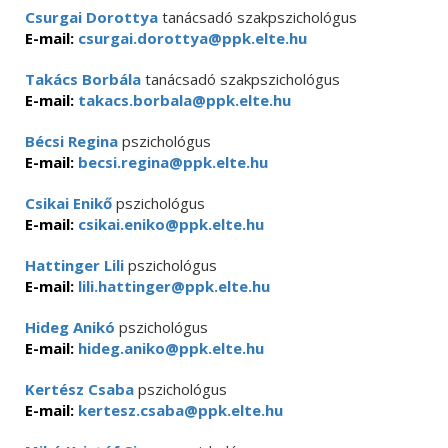
Csurgai Dorottya
tanácsadó szakpszichológus
E-mail:
csurgai.dorottya@ppk.elte.hu
Takács Borbála
tanácsadó szakpszichológus
E-mail:
takacs.borbala@ppk.elte.hu
Bécsi Regina
pszichológus
E-mail:
becsi.regina@ppk.elte.hu
Csikai Enikő
pszichológus
E-mail:
csikai.eniko@ppk.elte.hu
Hattinger Lili
pszichológus
E-mail:
lili.hattinger@ppk.elte.hu
Hideg Anikó
pszichológus
E-mail:
hideg.aniko@ppk.elte.hu
Kertész Csaba
pszichológus
E-mail:
kertesz.csaba@ppk.elte.hu