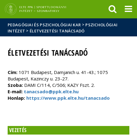
Események
ELTE a
Hírek
sajtóban
>
PEDAGÓGIAI ÉS PSZICHOLÓGIAI KAR
PSZICHOLÓGIAI
>
INTÉZET
ÉLETVEZETÉSI TANÁCSADÓ
ÉLETVEZETÉSI TANÁCSADÓ
Cím:
1071 Budapest, Damjanich u. 41-43.; 1075
Budapest, Kazinczy u. 23-27.
Szoba:
DAMI C/114, C/506; KAZY Fszt. 2.
E-mail:
tanacsado@ppk.elte.hu
Honlap:
https://www.ppk.elte.hu/tanacsado
VEZETÉS