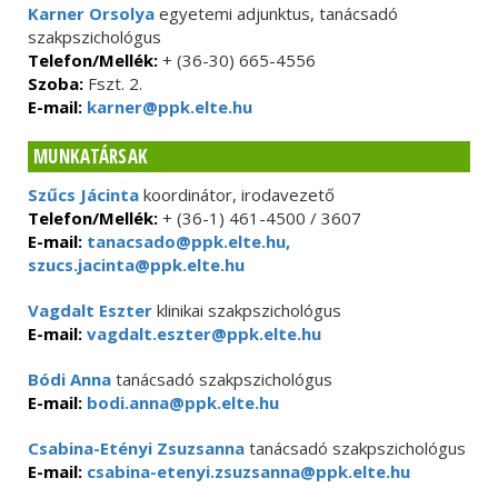
Karner Orsolya
egyetemi adjunktus, tanácsadó
szakpszichológus
Telefon/Mellék:
+ (36-30) 665-4556
Szoba:
Fszt. 2.
E-mail:
karner@ppk.elte.hu
MUNKATÁRSAK
Szűcs Jácinta
koordinátor, irodavezető
Telefon/Mellék:
+ (36-1) 461-4500 / 3607
E-mail:
tanacsado@ppk.elte.hu,
szucs.jacinta@ppk.elte.hu
Vagdalt Eszter
klinikai szakpszichológus
E-mail:
vagdalt.eszter@ppk.elte.hu
Bódi Anna
tanácsadó szakpszichológus
E-mail:
bodi.anna@ppk.elte.hu
Csabina-Etényi Zsuzsanna
tanácsadó szakpszichológus
E-mail:
csabina-etenyi.zsuzsanna@ppk.elte.hu