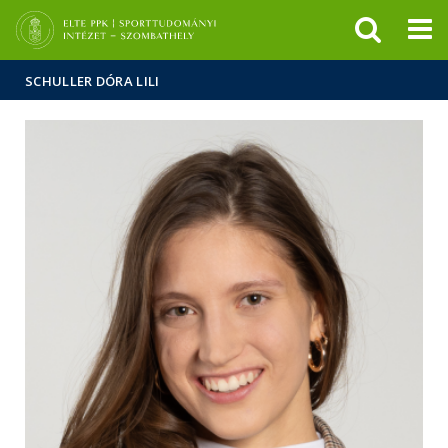
Események
ELTE a
Hírek
sajtóban
SCHULLER DÓRA LILI