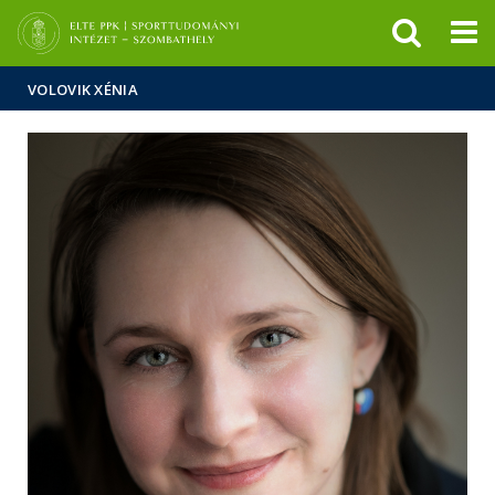
Események
ELTE a
Hírek
sajtóban
VOLOVIK XÉNIA