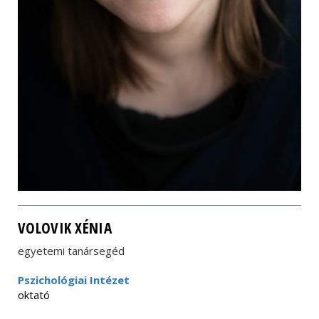
VOLOVIK XÉNIA
egyetemi tanársegéd
Pszichológiai Intézet
oktató