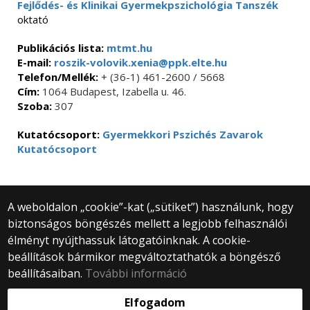
Fejlődés- és Klinikai Gyermekpszichológia Tanszék
oktató
Publikációs lista:
mtmt.hu
E-mail:
roszik-volovik.xenia@ppk.elte.hu
Telefon/Mellék:
+ (36-1) 461-2600 / 5668
Cím:
1064 Budapest, Izabella u. 46.
Szoba:
307
Kutatócsoport:
Gyermekkori Pszichés Zavarok
Kutatócsoport
A weboldalon „cookie”-kat („sütiket”) használunk, hogy
biztonságos böngészés mellett a legjobb felhasználói
© 2025 Eötvös Loránd Tudományegyetem
élményt nyújthassuk látogatóinknak. A cookie-
Minden jog fenntartva.
beállítások bármikor megváltoztathatók a böngésző
1053 Budapest, Egyetem tér 1–3.
Központi telefonszám: +36 1 411 6500
beállításaiban.
További információ
Webfejlesztés:
Elfogadom