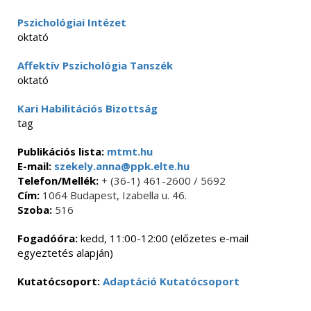
Pszichológiai Intézet
oktató
Affektív Pszichológia Tanszék
oktató
Kari Habilitációs Bizottság
tag
Publikációs lista:
mtmt.hu
E-mail:
szekely.anna@ppk.elte.hu
Telefon/Mellék:
+ (36-1) 461-2600 / 5692
Cím:
1064 Budapest, Izabella u. 46.
Szoba:
516
Fogadóóra:
kedd, 11:00-12:00 (előzetes e-mail
egyeztetés alapján)
Kutatócsoport:
Adaptáció Kutatócsoport