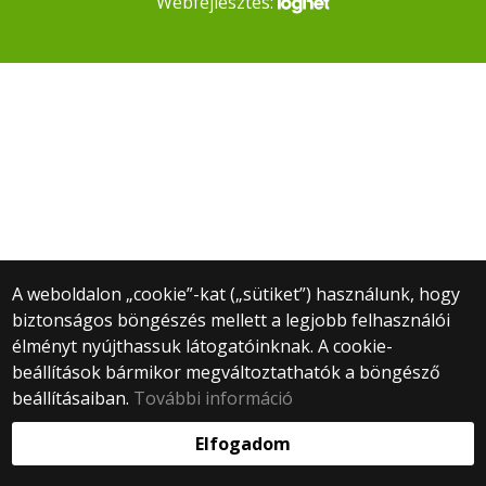
Webfejlesztés:
A weboldalon „cookie”-kat („sütiket”) használunk, hogy
biztonságos böngészés mellett a legjobb felhasználói
élményt nyújthassuk látogatóinknak. A cookie-
beállítások bármikor megváltoztathatók a böngésző
beállításaiban.
További információ
Elfogadom