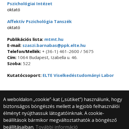
Pszichológiai Intézet
oktató
Affektív Pszichológia Tanszék
oktató
Publikációs lista:
mtmt.hu
E-mail:
szaszi.barnabas@ppk.elte.hu
Telefon/Mellék:
+ (36-1) 461-2600 / 5675
Cím:
1064 Budapest, Izabella u. 46.
Szoba:
522
Kutatócsoport:
ELTE Viselkedéstudományi Labor
A weboldalon „cookie”-kat („sütiket”) használunk, hogy
biztonságos böngészés mellett a legjobb felhasználói
© 2025 Eötvös Loránd Tudományegyetem
élményt nyújthassuk látogatóinknak. A cookie-
Minden jog fenntartva.
beállítások bármikor megváltoztathatók a böngésző
1053 Budapest, Egyetem tér 1–3.
Központi telefonszám: +36 1 411 6500
beállításaiban.
További információ