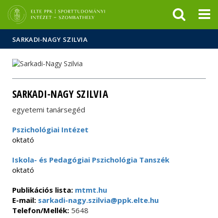
Események
ELTE a
Hírek
sajtóban
SARKADI-NAGY SZILVIA
SARKADI-NAGY SZILVIA
egyetemi tanársegéd
Pszichológiai Intézet
oktató
Iskola- és Pedagógiai Pszichológia Tanszék
oktató
Publikációs lista:
mtmt.hu
E-mail:
sarkadi-nagy.szilvia@ppk.elte.hu
Telefon/Mellék:
5648