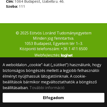
Cím:
1064 Budapest, Izabella u. 46.
Szoba:
111
© 2025 Eötvös Loránd Tudományegyetem
Minden jog fenntartva.
1053 Budapest, Egyetem tér 1–3.
Központi telefonszám: +36 1 411 6500
Webfejlesztés:
A weboldalon „cookie”-kat („sütiket”) használunk, hogy
biztonságos böngészés mellett a legjobb felhasználói
élményt nyújthassuk látogatóinknak. A cookie-
beállítások bármikor megváltoztathatók a böngésző
beállításaiban.
További információ
Elfogadom