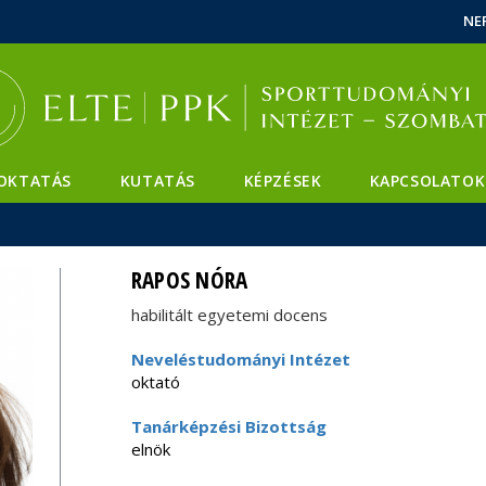
Események
ELTE a
Hírek
NE
sajtóban
OKTATÁS
KUTATÁS
KÉPZÉSEK
KAPCSOLATOK
RAPOS NÓRA
habilitált egyetemi docens
Neveléstudományi Intézet
oktató
Tanárképzési Bizottság
elnök