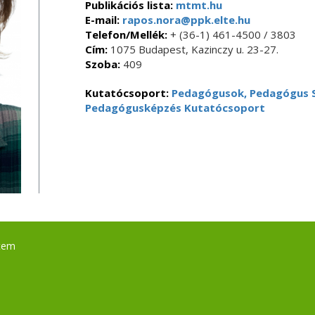
Publikációs lista:
mtmt.hu
E-mail:
rapos.nora@ppk.elte.hu
Telefon/Mellék:
+ (36-1) 461-4500 / 3803
Cím:
1075 Budapest, Kazinczy u. 23-27.
Szoba:
409
Kutatócsoport:
Pedagógusok, Pedagógus 
Pedagógusképzés Kutatócsoport
tem