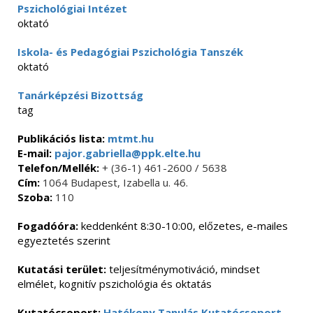
Pszichológiai Intézet
oktató
Iskola- és Pedagógiai Pszichológia Tanszék
oktató
Tanárképzési Bizottság
tag
Publikációs lista:
mtmt.hu
E-mail:
pajor.gabriella@ppk.elte.hu
Telefon/Mellék:
+ (36-1) 461-2600 / 5638
Cím:
1064 Budapest, Izabella u. 46.
Szoba:
110
Fogadóóra:
keddenként 8:30-10:00, előzetes, e-mailes
egyeztetés szerint
Kutatási terület:
teljesítménymotiváció, mindset
elmélet, kognitív pszichológia és oktatás
Kutatócsoport:
Hatékony Tanulás Kutatócsoport