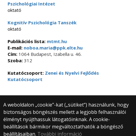
Pszichológiai Intézet
oktató
Kognitív Pszichológia Tanszék
oktató
Publikációs lista:
mtmt.hu
E-mail:
noboa.maria@ppk.elte.hu
Cím:
1064 Budapest, Izabella u. 46.
Szoba:
312
Kutatócsoport:
Zenei és Nyelvi Fejlődés
Kutatócsoport
A weboldalon „cookie”-kat („sütiket”) használunk, hogy
biztonságos böngészés mellett a legjobb felhasználói
© 2025 Eötvös Loránd Tudományegyetem
élményt nyújthassuk látogatóinknak. A cookie-
Minden jog fenntartva.
beállítások bármikor megváltoztathatók a böngésző
1053 Budapest, Egyetem tér 1–3.
Központi telefonszám: +36 1 411 6500
beállításaiban.
További információ