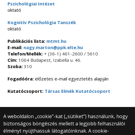
Pszichológiai Intézet
oktató
Kognitív Pszichológia Tanszék
oktató
Publikációs lista:
mtmt.hu
E-mail:
nagy.marton@ppk.elte.hu
Telefon/Mellék:
+ (36-1) 461-2600 / 5610
Cím:
1064 Budapest, Izabella u. 46.
Szoba:
310
Fogadóóra:
előzetes e-mail egyeztetés alapján
Kutatócsoport:
Társas Elmék Kutatócsoport
A weboldalon „cookie”-kat („sütiket”) használunk, hogy
biztonságos böngészés mellett a legjobb felhasználói
© 2025 Eötvös Loránd Tudományegyetem
élményt nyújthassuk látogatóinknak. A cookie-
Minden jog fenntartva.