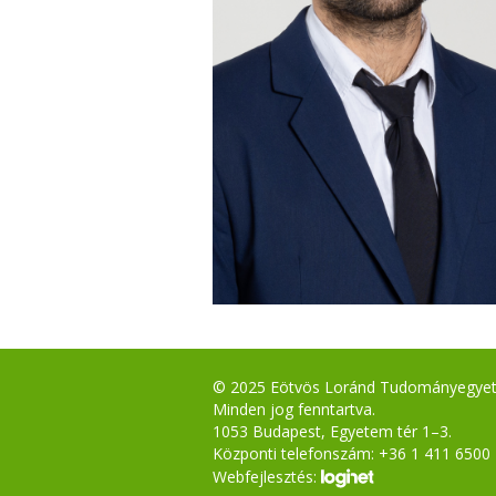
© 2025 Eötvös Loránd Tudományegye
Minden jog fenntartva.
1053 Budapest, Egyetem tér 1–3.
Központi telefonszám: +36 1 411 6500
Webfejlesztés: