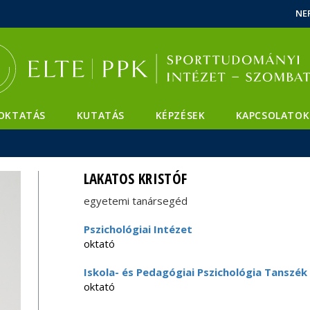
Események
ELTE a
Hírek
NE
sajtóban
OKTATÁS
KUTATÁS
KÉPZÉSEK
KAPCSOLATOK
LAKATOS KRISTÓF
egyetemi tanársegéd
Pszichológiai Intézet
oktató
Iskola- és Pedagógiai Pszichológia Tanszék
oktató