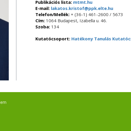
Publikációs lista:
mtmt.hu
E-mail:
lakatos.kristof@ppk.elte.hu
Telefon/Mellék:
+ (36-1) 461-2600 / 5673
Cím:
1064 Budapest, Izabella u. 46.
Szoba:
134
Kutatócsoport:
Hatékony Tanulás Kutatóc
tem