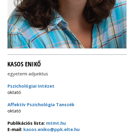
KASOS ENIKŐ
egyetemi adjunktus
Pszichológiai Intézet
oktató
Affektív Pszichológia Tanszék
oktató
Publikációs lista:
mtmt.hu
E-mail:
kasos.eniko@ppk.elte.hu