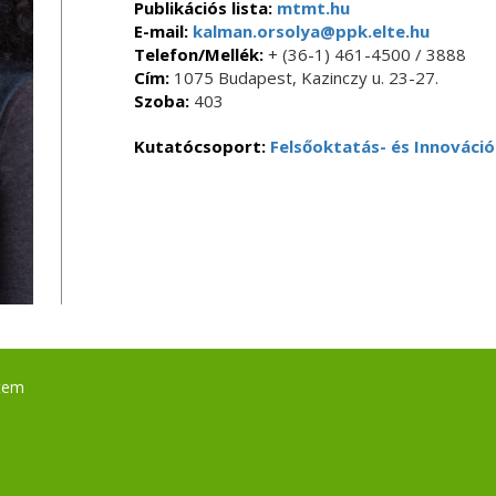
Publikációs lista:
mtmt.hu
E-mail:
kalman.orsolya@ppk.elte.hu
Telefon/Mellék:
+ (36-1) 461-4500 / 3888
Cím:
1075 Budapest, Kazinczy u. 23-27.
Szoba:
403
Kutatócsoport:
Felsőoktatás- és Innováci
tem