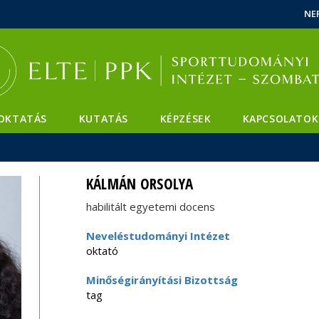
Események
ELTE a
Hírek
NE
sajtóban
OKTATÁS
KUTATÁS
KÉPZÉSEK
KAPCSOLATOK
KÁLMÁN ORSOLYA
habilitált egyetemi docens
Neveléstudományi Intézet
oktató
Minőségirányítási Bizottság
tag