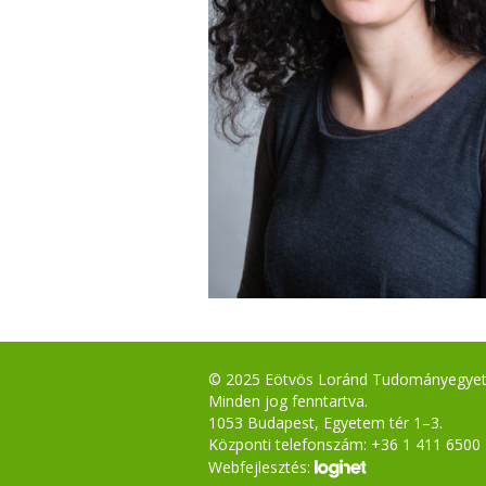
© 2025 Eötvös Loránd Tudományegye
Minden jog fenntartva.
1053 Budapest, Egyetem tér 1–3.
Központi telefonszám: +36 1 411 6500
Webfejlesztés: