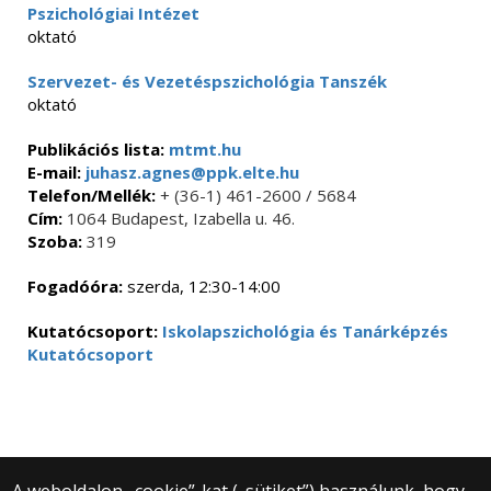
Pszichológiai Intézet
oktató
Szervezet- és Vezetéspszichológia Tanszék
oktató
Publikációs lista:
mtmt.hu
E-mail:
juhasz.agnes@ppk.elte.hu
Telefon/Mellék:
+ (36-1) 461-2600 / 5684
Cím:
1064 Budapest, Izabella u. 46.
Szoba:
319
Fogadóóra:
szerda, 12:30-14:00
Kutatócsoport:
Iskolapszichológia és Tanárképzés
Kutatócsoport