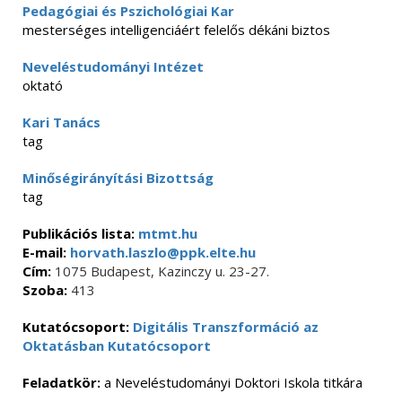
Pedagógiai és Pszichológiai Kar
mesterséges intelligenciáért felelős dékáni biztos
Neveléstudományi Intézet
oktató
Kari Tanács
tag
Minőségirányítási Bizottság
tag
Publikációs lista:
mtmt.hu
E-mail:
horvath.laszlo@ppk.elte.hu
Cím:
1075 Budapest, Kazinczy u. 23-27.
Szoba:
413
Kutatócsoport:
Digitális Transzformáció az
Oktatásban Kutatócsoport
Feladatkör:
a Neveléstudományi Doktori Iskola titkára