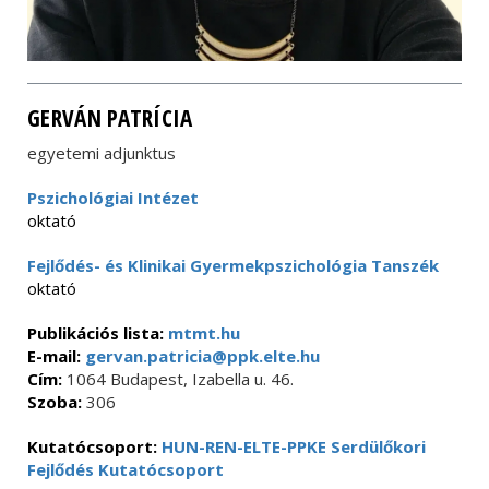
GERVÁN PATRÍCIA
egyetemi adjunktus
Pszichológiai Intézet
oktató
Fejlődés- és Klinikai Gyermekpszichológia Tanszék
oktató
Publikációs lista:
mtmt.hu
E-mail:
gervan.patricia@ppk.elte.hu
Cím:
1064 Budapest, Izabella u. 46.
Szoba:
306
Kutatócsoport:
HUN-REN-ELTE-PPKE Serdülőkori
Fejlődés Kutatócsoport