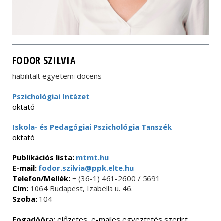
FODOR SZILVIA
habilitált egyetemi docens
Pszichológiai Intézet
oktató
Iskola- és Pedagógiai Pszichológia Tanszék
oktató
Publikációs lista:
mtmt.hu
E-mail:
fodor.szilvia@ppk.elte.hu
Telefon/Mellék:
+ (36-1) 461-2600 / 5691
Cím:
1064 Budapest, Izabella u. 46.
Szoba:
104
Fogadóóra:
előzetes, e-mailes egyeztetés szerint