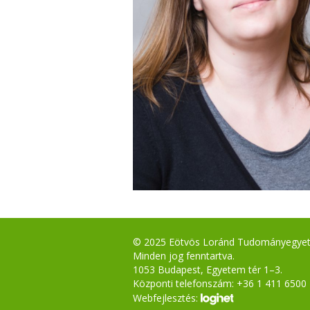
© 2025 Eötvös Loránd Tudományegye
Minden jog fenntartva.
1053 Budapest, Egyetem tér 1–3.
Központi telefonszám: +36 1 411 6500
Webfejlesztés: