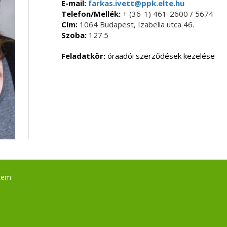
E-mail:
farkas.ivett@ppk.elte.hu
Telefon/Mellék:
+ (36-1) 461-2600 / 5674
Cím:
1064 Budapest, Izabella utca 46.
Szoba:
127.5
Feladatkör:
óraadói szerződések kezelése
tem