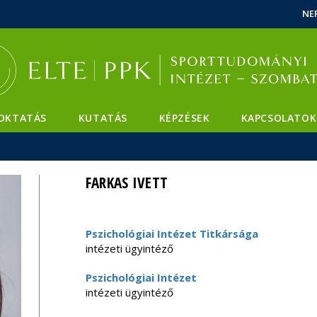
Események
ELTE a
Hírek
NE
sajtóban
OKTATÁS
KUTATÁS
KÉPZÉSEK
KAPCSOLATOK
FARKAS IVETT
Pszichológiai Intézet Titkársága
intézeti ügyintéző
Pszichológiai Intézet
intézeti ügyintéző